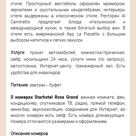
стиле. Просторный вестибюль оформлен мрамором,
зеркалами и хрустальными канделябрами; интерьеры
отеля выдержаны в классическом стиле. Ресторан Al
Caminetto предлагает блюда итальянской и
международной кухни, а также богатый выбор вин. В
отеле есть американский бар La Piazetta с большим
выбором напитков и легких закусок.
Услуги
: прокат автомобилей, химчистка/прачечная,
сейф, носильщики 24 часа, услуги няни (по запросу),
автостоянка, Интернет-центр, тренажерный зал. Есть
удобства для инвалидов.
Питание
: завтрак – буфет.
В
номерах Starhotel Rosa Grand
: ванная комната, фен,
кондиционер, спутниковое ТВ, радио, прямой телефон,
мини-бар, звукоизоляция, соединение для Интернет, во
многих номерах есть сейф. Есть номера длянекурящих.
Номера отличаются размерами и оформлением.
Описание номеров