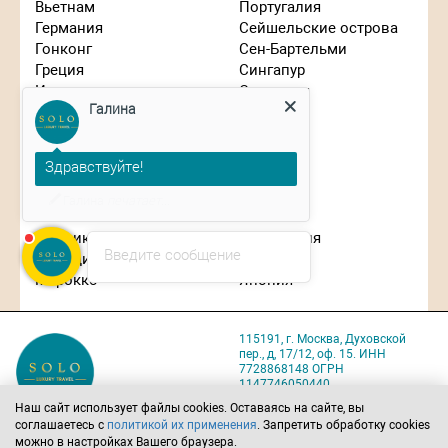
Вьетнам
Португалия
Германия
Сейшельские острова
Гонконг
Сен-Бартельми
Греция
Сингапур
Галина
Израиль
Словения
Индонезия
США
Иордания
Таиланд
Здравствуйте!
Испания
Танзания
Италия
Турция
Планируете путешествие?
Кипр
Франция
Китай
Чехия
Маврикий
Швейцария
Введите сообщение
Мальдивы
ЮАР
Марокко
Япония
115191, г. Москва, Духовской
пер., д, 17/12, оф. 15. ИНН
7728868148 ОГРН
1147746050440
Карта проезда
Наш сайт использует файлы cookies. Оставаясь на сайте, вы
соглашаетесь с
политикой их применения
. Запретить обработку cookies
Политика обработки
можно в настройках Вашего браузера.