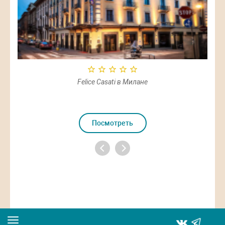
Felice Casati в Милане
Посмотреть
Toggle