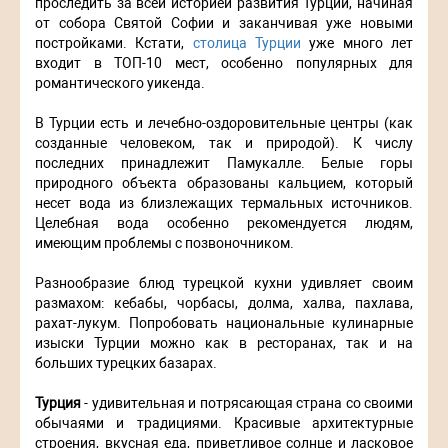
проследить за всей историей развития Турции, начиная
от собора Святой Софии и заканчивая уже новыми
постройками. Кстати,
столица Турции
уже много лет
входит в ТОП-10 мест, особенно популярных для
романтического уикенда.
В Турции есть и лечебно-оздоровительные центры (как
созданные человеком, так и природой). К числу
последних принадлежит Памукалле. Белые горы
природного объекта образованы кальцием, который
несет вода из близлежащих термальных источников.
Целебная вода особенно рекомендуется людям,
имеющим проблемы с позвоночником.
Разнообразие блюд турецкой кухни удивляет своим
размахом: кебабы, чорбасы, долма, халва, пахлава,
рахат-лукум. Попробовать национальные кулинарные
изыски Турции можно как в ресторанах, так и на
больших турецких базарах.
Турция
- удивительная и потрясающая страна со своими
обычаями и традициями. Красивые архитектурные
строения, вкусная еда, приветливое солнце и ласковое