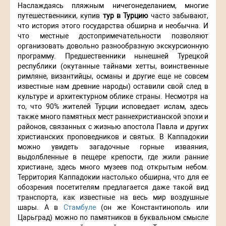
Наслаждаясь пляжным ничегонеделанием, многие
путешественники, купив
тур в Турцию
часто забывают,
что история этого государства обширна и необычна. И
что местные достопримечательности позволяют
организовать довольно разнообразную экскурсионную
программу. Предшественники нынешней Турецкой
республики (окутанные тайнами хетты, воинственные
римляне, византийцы, османы и другие еще не совсем
известные нам древние народы) оставили свой след в
культуре и архитектурном облике страны. Несмотря на
то, что 90% жителей Турции исповедает ислам, здесь
также много памятных мест раннехристианской эпохи и
районов, связанных с жизнью апостола Павла и других
христианских проповедников и святых. В Каппадокии
можно увидеть загадочные горные изваяния,
выдолбленные в пещере крепости, где жили ранние
христиане, здесь много музеев под открытым небом.
Территория Каппадокии настолько обширна, что для ее
обозрения посетителям предлагается даже такой вид
транспорта, как известные на весь мир воздушные
шары. А в
Стамбуле
(он же Константинополь или
Царьград) можно по памятников в буквальном смысле