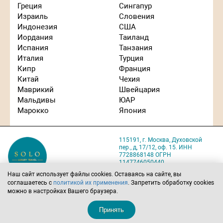
Греция
Сингапур
Израиль
Словения
Индонезия
США
Иордания
Таиланд
Испания
Танзания
Италия
Турция
Кипр
Франция
Китай
Чехия
Маврикий
Швейцария
Мальдивы
ЮАР
Марокко
Япония
115191, г. Москва, Духовской
пер., д, 17/12, оф. 15. ИНН
7728868148 ОГРН
1147746050440
Карта проезда
Наш сайт использует файлы cookies. Оставаясь на сайте, вы
соглашаетесь с
политикой их применения
. Запретить обработку cookies
Политика обработки
можно в настройках Вашего браузера.
персональных данных
Позвоните нам
Напишите нам
Принять
8 (495) 221-22-07
solo@solo-tours.ru