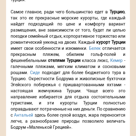
Самое главное, ради чего большинство едет в
Турцию
,
так это ее прекрасные морские курорты, где каждый
найдет подходящий по цене и комфорту вариант
размещения, вне зависимости от того, будет ли целью
поездки семейный отдых, корпоративное торжество или
романтический уикенд на двоих. Каждый
курорт Турции
имеет свои особенности и изюминки.
Белек
отличается
прекрасным пляжем, обилием гольф-полей и
фешенебельными
отелями Турции
класса люкс,
Кемер
-
галечными пляжами, мягким климатом и сосновыми
рощами.
Сиде
подходит для более бюджетного тура в
Турцию. Окрестности Бодрума и живописные бухточки
Эгейского побережья с пришвартованными яхтами -
настоящая жемчужина Турции. Чаще всего это
направление избирается для отдыха состоятельными
туристами, и эти курорты Турции полностью
оправдывают потраченные на них деньги. По сравнению
с
Антальей
здесь более сухой воздух, жара переносится
легче, а разнообразие природы позволило величать
Бодрум «Маленькой Грецией».