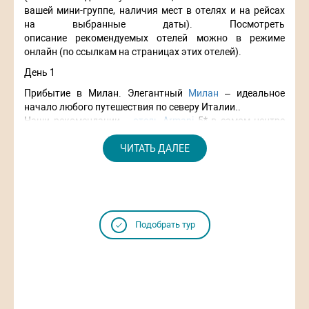
вашей мини-группе, наличия мест в отелях и на рейсах
на выбранные даты). Посмотреть
описание рекомендуемых отелей можно в режиме
онлайн (по ссылкам на страницах этих отелей).
День 1
Прибытие в Милан. Элегантный
Милан
– идеальное
начало любого путешествия по северу Италии..
Наши рекомендации –
отель Armani
5* в самом центре
итальянской столицы моды.
Самое время прогуляться по центральным улочкам
ЧИТАТЬ ДАЛЕЕ
города, пройтись по роскошным бутикам
Монтенаполеоне и насладиться гастрономическим
ужином.
День 2
Подобрать тур
После завтрака наш профессиональный гид познакомит
Вас с основными достопримечательностями Милана.
Поверьте, это не только яркие вывески модных
магазинов. Неповторимый в своем архитектурном
облике Дуомский Собор, интересный так же своей
историей и внутренним убранством, оперный театр Ла