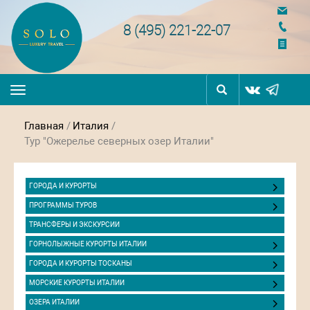
navigation
8 (495) 221-22-07
Toggle
navigation
Главная
/
Италия
/
Тур "Ожерелье северных озер Италии"
ГОРОДА И КУРОРТЫ
ПРОГРАММЫ ТУРОВ
ТРАНСФЕРЫ И ЭКСКУРСИИ
ГОРНОЛЫЖНЫЕ КУРОРТЫ ИТАЛИИ
ГОРОДА И КУРОРТЫ ТОСКАНЫ
МОРСКИЕ КУРОРТЫ ИТАЛИИ
ОЗЕРА ИТАЛИИ