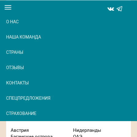
Посмотреть
Toggle
navigation
О НАС
НАША КОМАНДА
СТРАНЫ
ОТЗЫВЫ
КОНТАКТЫ
СПЕЦПРЕДЛОЖЕНИЯ
СТРАХОВАНИЕ
Австрия
Нидерланды
Багамские острова
ОАЭ