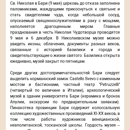
Св. Николая в Бари (9 мая) церковь до отказа заполнена
паломниками, жаждущими прикоснуться к святыне и
стать свидетелями чуда, когда небольшой сосуд,
опускаемый священнослужителями в раку с мощами,
наполняется драгоценным миром. Главные
празднования в честь Николая Чудотворца проводятся
9 мая и 6 декабря. В Николаевском музее можно
увидеть иконы, облачения, документы разных веков,
связанные с историей базилики и города и
свидетельствующие о жизни святого. Базилика открыта
ежедневно, музей закрыт по пятницам.
Среди других достопримечательностей Бари следует
выделить норманнский замок Castello Svevo с каменным
мостом и бастионами, частный театр "Petruzzelli"
(четвертый по величине в Италии), археологический
музей в здании университета Бари (керамика и бронза
Апулии, экскурсии по предварительным заявкам).
Пинакотека провинции Бари содержит колоссальную
коллекцию художественных произведений XI-XX веков, в
том числе работы художников венецианской,
неаполитанской, тосканской школы. Гордость музея –