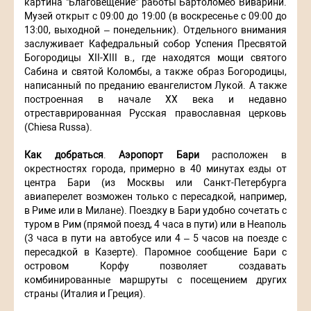
картина "Благовещение" работы Бартоломео Виварини.
Музей открыт с 09:00 до 19:00 (в воскресенье с 09:00 до
13:00, выходной – понедельник). Отдельного внимания
заслуживает Кафедральный собор Успения Пресвятой
Богородицы XII-XIII в., где находятся мощи святого
Сабина и святой Коломбы, а также образ Богородицы,
написанный по преданию евангелистом Лукой. А также
построенная в начале XX века и недавно
отреставрированная Русская православная церковь
(Chiesa Russa).
Как добраться
.
Аэропорт Бари
расположен в
окрестностях города, примерно в 40 минутах езды от
центра Бари (из Москвы или Санкт-Петербурга
авиаперелет возможен только с пересадкой, например,
в Риме или в Милане). Поездку в Бари удобно сочетать с
туром в Рим (прямой поезд, 4 часа в пути) или в Неаполь
(3 часа в пути на автобусе или 4 – 5 часов на поезде с
пересадкой в Казерте). Паромное сообщение Бари с
островом Корфу позволяет создавать
комбинированные маршруты с посещением других
страны (Италия и Греция).