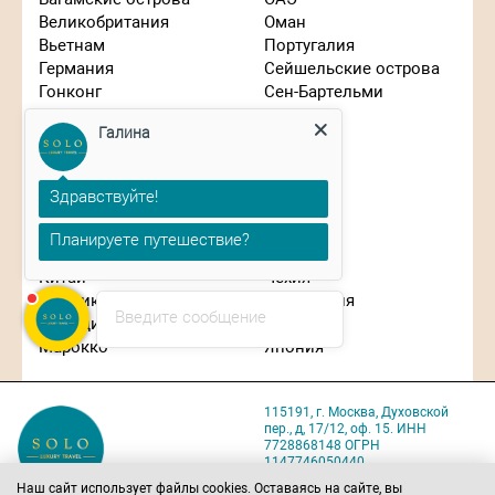
Великобритания
Оман
Вьетнам
Португалия
Германия
Сейшельские острова
Гонконг
Сен-Бартельми
Греция
Сингапур
Галина
Израиль
Словения
Индонезия
США
Иордания
Таиланд
Здравствуйте!
Испания
Танзания
Италия
Турция
Планируете путешествие?
Кипр
Франция
Китай
Чехия
Маврикий
Швейцария
Введите сообщение
Мальдивы
ЮАР
Марокко
Япония
115191, г. Москва, Духовской
пер., д, 17/12, оф. 15. ИНН
7728868148 ОГРН
1147746050440
Карта проезда
Наш сайт использует файлы cookies. Оставаясь на сайте, вы