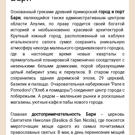
Основанный греками древний приморский
город и порт
Бари
, являющийся также административным центром
области Апулия, по праву гордится своей богатой
историей и необыкновенно красивой архитектурой.
Крупный южный город, расположенный на каблуке
итальянского сапога сумел сохранить уникальную
атмосферу некогда маленького средневекового городка,
где в настоящее время новые кварталы с
прямоугольной планировкой гармонично соседствуют с
низенькими белыми домиками, порой образующими
целый лабиринт улиц и переулков. В старом городе
сохранились здания доримской эпохи, 29 церквей,
базилик и палаццо. Очаровательная набережная "Pane e
Pomodoro" ("Хлеб и помидоры") соединяет центр города с
побережьем. А рядом – маленькие рынки и роскошные
магазины, уютные кафе и пабы нового города.
Главная
достопримечательность Бари
– церковь
Святителя Николая (Basilica di San Nicola), где покоятся
мироточащие мощи одного из самых почитаемых
православных святых. В мае, в день перенесения мощей