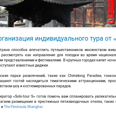
рганизация индивидуального тура от «S
страна способна впечатлить путешественников множеством жив
т рассмотреть как направление для поездки во время национал
и представлениями и фестивалями. В крупных городах кипит ночн
ыступают известные диджеи.
ские парки развлечений, такие как Chimelong Paradise, гонко
лашают гостей насладиться тематическими аттракционами, про
ством шоу и костюмированных парадов.
ератор «Solo-tour S» готов помочь вам спланировать увлекател
агаем размещение в престижных пятизвездочных отелях, таких
 и
The Peninsula Shanghai
.