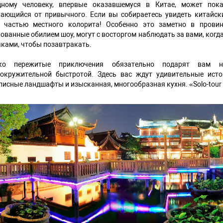
дному человеку, впервые оказавшемуся в Китае, может пока
ающийся от привычного. Если вы собираетесь увидеть китайски
ь частью местного колорита! Особенно это заметно в провин
ованные обилием шоу, могут с восторгом наблюдать за вами, когд
ками, чтобы позавтракать.
ко пережитые приключения обязательно подарят вам не
вокружительной быстротой. Здесь вас ждут удивительные исто
исные ландшафты и изысканная, многообразная кухня. «Solo-tour S