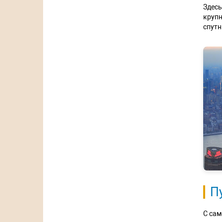
Здесь
крупн
спутн
П
С сам