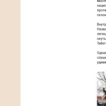
мысл
наци
проти
склон
Внут
Назв
леген
окуты
Тибет
Однак
слуш
удиви