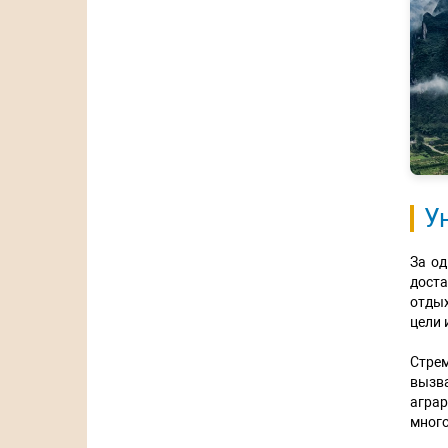
У
За од
доста
отдых
цели 
Стрем
вызв
агра
много