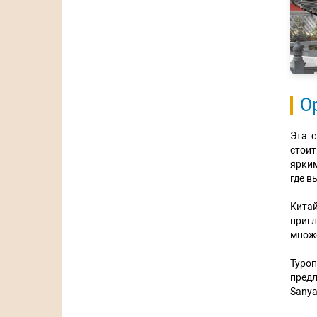
О
Эта 
стои
ярким
где в
Китай
приг
множе
Туроп
предл
Sanya