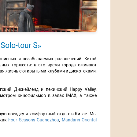
olo-tour S»
описных и незабываемых развлечений. Китай
ьных торжеств: в это время города оживают
ая жизнь с открытыми клубами и дискотеками,
нгский Диснейленд и пекинский Happy Valley,
смотром кинофильмов в залах IMAX, а также
ьную поездку и комфортный отдых в Китае. Мы
 как
Four Seasons Guangzhou
,
Mandarin Oriental