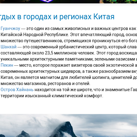
тдых в городах и регионах Китая
Гуанчжоу
— это один из самых живописных и важных центров как в
Китайской Народной Республике. Этот впечатляющий город, основ
множество путешественников, стремящихся проникнуться его бога
Шанхай
— это современный урбанистический центр, который слав
составляющей около 23,5 миллионов человек. Этот город восхищ
уникальными архитектурными памятниками, зелеными оазисами и
Пекин
— место, которое поражает визитеров своей экзотической 
современных архитектурных шедевров, а также разнообразием вку
Китая, он является магнитом для любителей шопинга, ценителей д
множество магазинов, ресторанов и отелей.
Остров Хайнань
находится на той же широте, что и знаменитые Га
территории изысканный климатический комфорт.