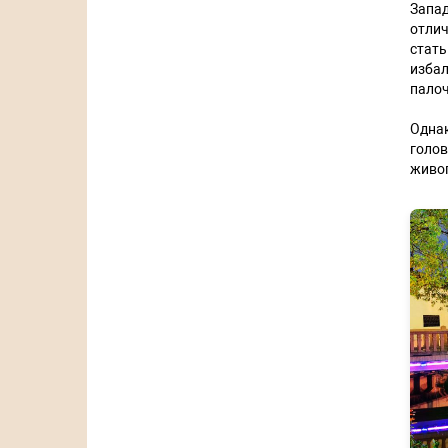
Запа
отлич
стат
избал
палоч
Одна
голо
живоп