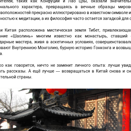
ителей, таких как Конфуций и Лао Цзы, оказали значитель
онального характера, превращаясь в вечные образцы миров
воположностей прекрасно иллюстрировано в известном символе и
ностью к медитации, а их философия часто остается загадкой для
ри Китая расположена мистическая земля Тибет, привлекающа
ание «Шаолинь» многим известно как монастырь, ставший с
дарные мастера, живя в аскетичных условиях, совершенствовал
вают Внутреннюю Монголию, бурную историю Гонконга и возвыш
а.
о как говорится, ничто не заменит личного опыта: лучше увид
ать рассказы. А ещё лучше — возвращаться в Китай снова и сн
тельной страны.