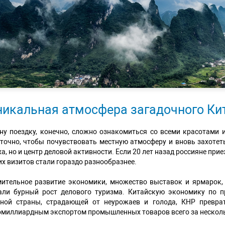
никальная атмосфера загадочного Ки
ну поездку, конечно, сложно ознакомиться со всеми красотами 
точно, чтобы почувствовать местную атмосферу и вновь захотеть
а, но и центр деловой активности. Если 20 лет назад россияне при
их визитов стали гораздо разнообразнее.
ительное развитие экономики, множество выставок и ярмарок,
али бурный рост делового туризма. Китайскую экономику по п
рной страны, страдающей от неурожаев и голода, КНР превр
миллиардным экспортом промышленных товаров всего за несколь