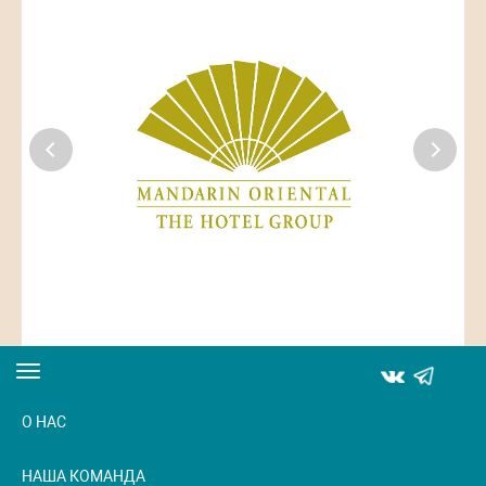
Toggle
navigation
О НАС
НАША КОМАНДА