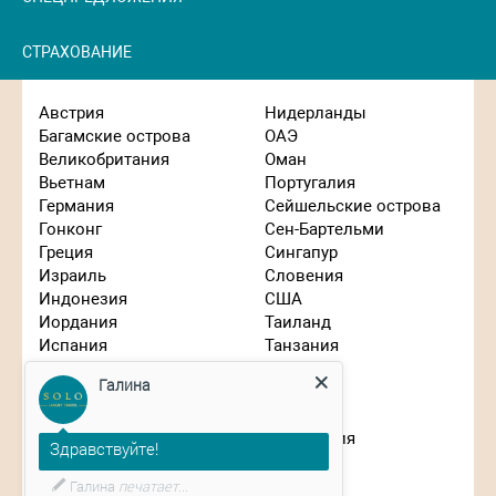
СТРАХОВАНИЕ
Австрия
Нидерланды
Багамские острова
ОАЭ
Великобритания
Оман
Вьетнам
Португалия
Германия
Сейшельские острова
Гонконг
Сен-Бартельми
Греция
Сингапур
Израиль
Словения
Индонезия
США
Иордания
Таиланд
Испания
Танзания
Италия
Турция
Галина
Кипр
Франция
Китай
Чехия
Маврикий
Швейцария
Здравствуйте!
Мальдивы
ЮАР
Марокко
Япония
Галина
печатает...