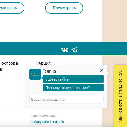
смотреть
Посмотреть
Посмот
 острова
Турция
ми
Франция
Галина
Мы не в сети, напишите нам
Чехия
Здравствуйте!
Швейцария
ЮАР
Планируете путешествие?
Япония
Напишите нам
solo@solo-tours.ru