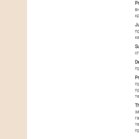
P
в
к
Ju
п
к
Su
с
De
п
P
п
п
те
T
з
г
т
п