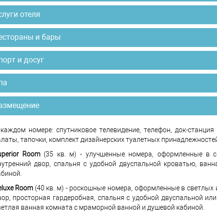
слуги отеля
естораны и бары
порт и досуг
па
азмещение
 каждом номере: спутниковое телевидение, телефон, док-станция д
алаты, тапочки, комплект дизайнерских туалетных принадлежностей Bv
uperior Room
(35 кв. м) - улучшенные номера, оформленные в с
нутренний двор, спальня с удобной двуспальной кроватью, ван
абиной.
eluxe Room
(40 кв. м) - роскошные номера, оформленные в светлых 
вор, просторная гардеробная, спальня с удобной двуспальной и
ветлая ванная комната с мраморной ванной и душевой кабиной.