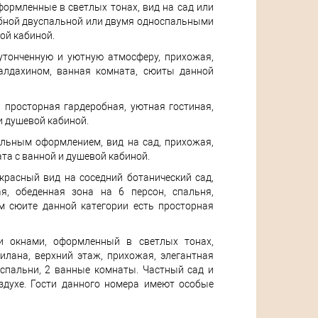
оформленные в светлых тонах, вид на сад или
добной двуспальной или двумя односпальными
ой кабиной.
утонченную и уютную атмосферу, прихожая,
балдахином, ванная комната, сюиты данной
, просторная гардеробная, уютная гостиная,
и душевой кабиной.
льным оформлением, вид на сад, прихожая,
та с ванной и душевой кабиной.
красный вид на соседний ботанический сад,
я, обеденная зона на 6 персон, спальня,
м сюите данной категории есть просторная
 окнами, оформленный в светлых тонах,
лана, верхний этаж, прихожая, элегантная
 спальни, 2 ванные комнаты. Частный сад и
здухе. Гости данного номера имеют особые