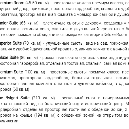
remium Room
(45-50 кв. м) - просторные номера премиум класса, 
нутренний двор, прихожая, просторная гардеробная, спальня с у
роватями, просторная ванная комната с мраморной ванной и душев
nior Suite
(65 кв. м) - элегантные сьюты с декором, создающим 
росторная гостиная зона, спальня с двуспальной кроватью с 
атегории возможно объединить с номерами категории Deluxe Room.
perior Suite
(70 кв. м) - улучшенные сьюты, вид на сад, прихожая
пальня с удобной двуспальной кроватью, ванная комната с ванной 
luxe Suite
(80 кв. м) - роскошные сьюты с уникальным индивидуа
росторная гардеробная, отдельная гостиная, спальня, ванная комна
remium Suite
(100 кв. м) - просторные сьюты премиум класса, пре
рихожая, просторная гардеробная, большая отдельная гостина
росторная ванная комната с ванной и душевой кабиной, в одно
рраса (60 кв. м).
he Bvlgari Suite
(210 кв. м) - роскошный сьют с панорамными
ахватывающий вид на ботанический сад и исторический центр Ми
ардеробная, отдельная просторная гостиная с обеденой зоной, 2
ерраса на крыше (194 кв. м) с обеденной зоной на открытом во
ривилегии.