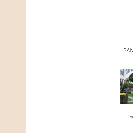
ВАМ
Felice Casati в Милане
Four Seasons Milano в
Милане