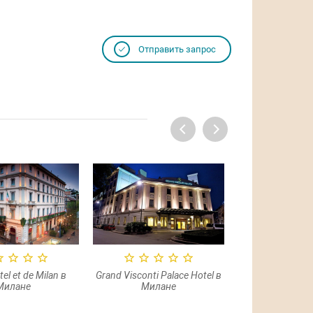
Отправить запрос
onti Palace Hotel в
Mandarin Oriental Milan 5*
Manzoni 4* Su
Милане