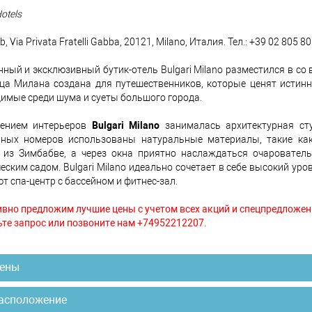
Hotels
b, Via Privata Fratelli Gabba, 20121, Milano, Италия. Тел.: +39 02 805 80
ный и эксклюзивный бутик-отель Bulgari Milano разместился в со 
ца Милана создана для путешественников, которые ценят истинно
имые среди шума и суеты большого города.
ением интерьеров
Bulgari Milano
занималась архитектурная студи
рных номеров использованы натуральные материалы, такие как 
 из Зимбабве, а через окна приятно наслаждаться очаровате
еским садом. Bulgari Milano идеально сочетает в себе высокий ур
т спа-центр с бассейном и фитнес-зал.
вно предложим лучшие цены с учетом всех акций и спецпредложен
те запрос или позвоните нам +74952212207.
ены
асположение