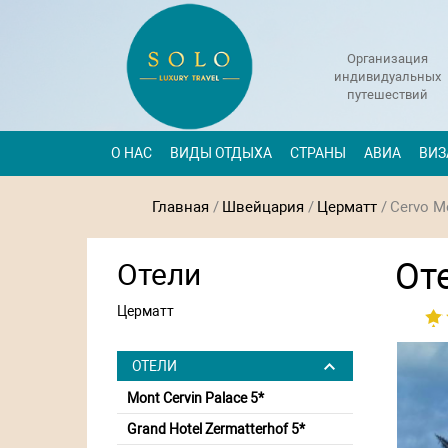
Организация
индивидуальных
путешествий
О НАС
ВИДЫ ОТДЫХА
СТРАНЫ
АВИА
ВИЗ
Главная
/
Швейцария
/
Церматт
/
Cervo Mo
Оте
Отели
Церматт
ОТЕЛИ
Mont Cervin Palace 5*
Grand Hotel Zermatterhof 5*