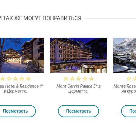
 ТАК ЖЕ МОГУТ ПОНРАВИТЬСЯ
au Hotel & Residence 4*
Mont Cervin Palace 5* в
Monte Rosa 
в Церматте.
Церматте.
на кур
Посмотреть
Посмотреть
По