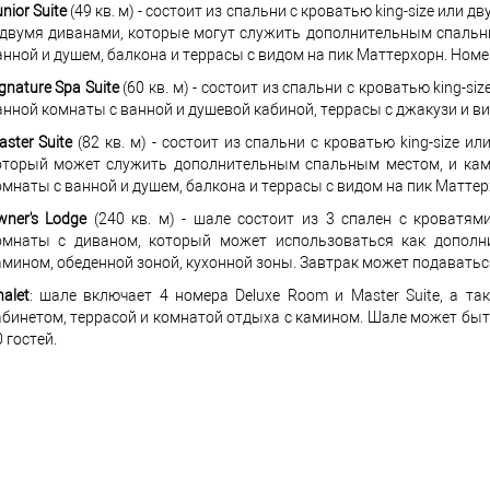
nior Suite
(49 кв. м) - состоит из спальни с кроватью king-size или 
 двумя диванами, которые могут служить дополнительным спальн
анной и душем, балкона и террасы с видом на пик Маттерхорн. Номе
gnature Spa Suite
(60 кв. м) - состоит из спальни с кроватью king-si
анной комнаты с ванной и душевой кабиной, террасы с джакузи и в
ster Suite
(82 кв. м) - состоит из спальни с кроватью king-size и
оторый может служить дополнительным спальным местом, и ками
омнаты с ванной и душем, балкона и террасы с видом на пик Маттер
wner's Lodge
(240 кв. м) - шале состоит из 3 спален с кроватями
омнаты с диваном, который может использоваться как дополни
амином, обеденной зоной, кухонной зоны. Завтрак может подаваться
alet
: шале включает 4 номера Deluxe Room и Master Suite, а т
абинетом, террасой и комнатой отдыха с камином. Шале может бы
 гостей.