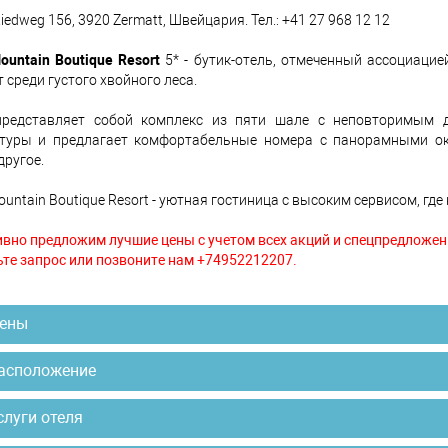
iedweg 156, 3920 Zermatt, Швейцария. Тел.: +41 27 968 12 12
ountain Boutique Resort
5* - бутик-отель, отмеченный ассоциацией
 среди густого хвойного леса.
представляет собой комплекс из пяти шале с неповторимым 
ктуры и предлагает комфортабельные номера с панорамными окн
другое.
ountain Boutique Resort - уютная гостиница с высоким сервисом, гд
вно предложим лучшие цены с учетом всех акций и спецпредложен
те запрос или позвоните нам +74952212207.
ены
асположение
слуги отеля