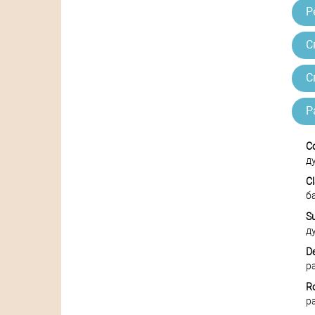
Р
С
С
Р
C
д
C
б
S
д
D
р
R
р