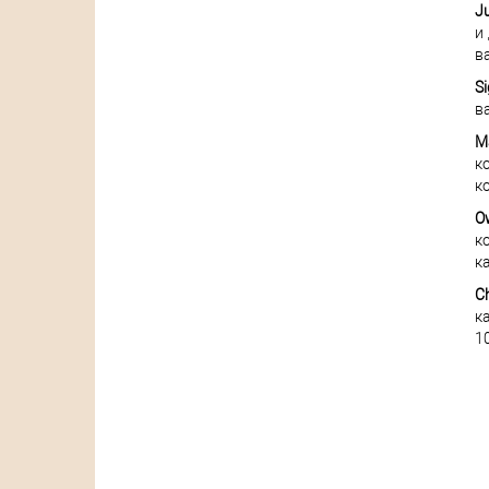
Ju
и
в
Si
в
Ma
к
к
O
к
к
Ch
к
10