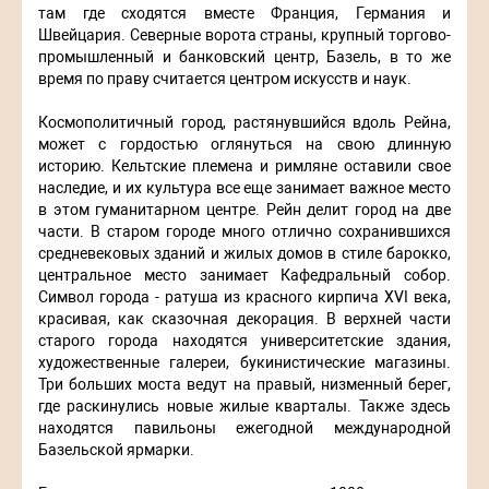
там где сходятся вместе Франция, Германия и
Швейцария. Северные ворота страны, крупный торгово-
промышленный и банковский центр, Базель, в то же
время по праву считается центром искусств и наук.
Космополитичный город, растянувшийся вдоль Рейна,
может с гордостью оглянуться на свою длинную
историю. Кельтские племена и римляне оставили свое
наследие, и их культура все еще занимает важное место
в этом гуманитарном центре. Рейн делит город на две
части. В старом городе много отлично сохранившихся
средневековых зданий и жилых домов в стиле барокко,
центральное место занимает Кафедральный собор.
Символ города - ратуша из красного кирпича XVI века,
красивая, как сказочная декорация. В верхней части
старого города находятся университетские здания,
художественные галереи, букинистические магазины.
Три больших моста ведут на правый, низменный берег,
где раскинулись новые жилые кварталы. Также здесь
находятся павильоны ежегодной международной
Базельской ярмарки.