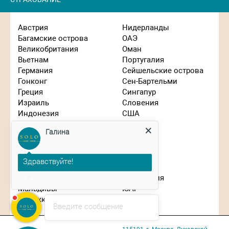
Австрия
Нидерланды
Багамские острова
ОАЭ
Великобритания
Оман
Вьетнам
Португалия
Германия
Сейшельские острова
Гонконг
Сен-Бартельми
Греция
Сингапур
Израиль
Словения
Индонезия
США
Галина
Иордания
Таиланд
Испания
Танзания
Италия
Турция
Здравствуйте!
Кипр
Франция
Китай
Чехия
Планируете путешествие?
Маврикий
Швейцария
Мальдивы
ЮАР
Марокко
Япония
Введите сообщение