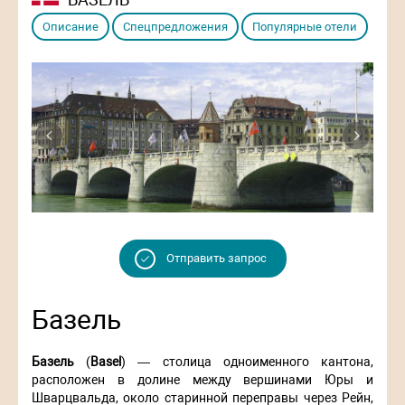
Описание
Спецпредложения
Популярные отели
Previous
Next
Отправить запрос
Базель
Базель
(
Basel
) — столица одноименного кантона,
расположен в долине между вершинами Юры и
Шварцвальда, около старинной переправы через Рейн,