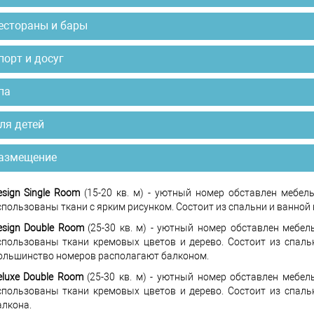
естораны и бары
порт и досуг
па
ля детей
азмещение
esign Single Room
(15-20 кв. м) - уютный номер обставлен мебел
спользованы ткани с ярким рисунком. Состоит из спальни и ванной
esign Double Room
(25-30 кв. м) - уютный номер обставлен мебе
спользованы ткани кремовых цветов и дерево. Состоит из спаль
ольшинство номеров располагают балконом.
eluxe Double Room
(25-30 кв. м) - уютный номер обставлен мебе
спользованы ткани кремовых цветов и дерево. Состоит из спаль
алкона.