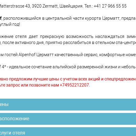
atterstrasse 43, 3920 Zermatt, Швейцария. Тел.: +41 27 966 55 55
f
, расположившийся в центральной части курорта Церматт, предл
углый год!
ожение отеля дает прекрасную возможность наслаждаться зим
, после активного дня, приятно расслабиться в отельном спа-центр
ам гостей Alpenhof Церматт качественный сервис, комфортные ном
f 4* - идеальное сочетание альпийской размеренной жизни и небол
вно предложим лучшие цены с учетом всех акций и спецпредложен
те запрос или позвоните нам +74952212207.
ены
асположение
слуги отеля