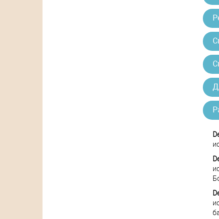
Р
С
С
Д
Р
D
и
D
и
Б
D
и
б