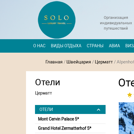
Организация
индивидуальных
путешествий
О НАС
ВИДЫ ОТДЫХА
СТРАНЫ
АВИА
ВИЗ
Главная
/
Швейцария
/
Церматт
/
Alpenhof
Оте
Отели
Церматт
ОТЕЛИ
Mont Cervin Palace 5*
Grand Hotel Zermatterhof 5*