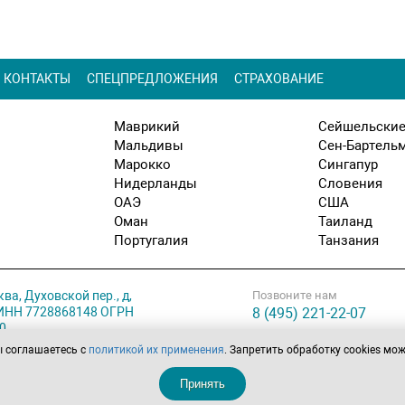
КОНТАКТЫ
СПЕЦПРЕДЛОЖЕНИЯ
СТРАХОВАНИЕ
Маврикий
Сейшельские
Мальдивы
Сен-Бартель
Марокко
Сингапур
Нидерланды
Словения
ОАЭ
США
Оман
Таиланд
Португалия
Танзания
ква, Духовской пер., д,
Позвоните нам
. ИНН 7728868148 ОГРН
8 (495) 221-22-07
0
ы соглашаетесь с
политикой их применения
. Запретить обработку cookies мо
ботки персональных
Принять