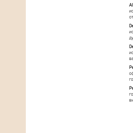
A
и
о
D
и
д
De
и
в
P
о
г
P
г
в