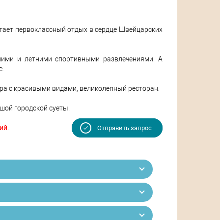
агает первоклассный отдых в сердце Швейцарских
ними и летними спортивными развлечениями. А
е.
ера с красивыми видами, великолепный ресторан.
ьшой городской суеты.
ий.
Отправить запрос