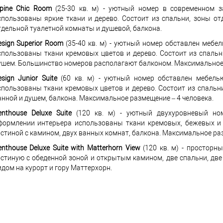
lpine Chic Room
(25-30 кв. м) - уютный номер в современном з
спользованы яркие ткани и дерево. Состоит из спальни, зоны о
тдельной туалетной комнаты и душевой, балкона.
esign Superior Room
(35-40 кв. м) - уютный номер обставлен мебе
спользованы ткани кремовых цветов и дерево. Состоит из спальн
ушем. Большинство номеров располагают балконом. Максимальное 
sign Junior Suite
(60 кв. м) - уютный номер обставлен мебель
спользованы ткани кремовых цветов и дерево. Состоит из спальни
анной и душем, балкона. Максимальное размещение – 4 человека.
enthouse Deluxe Suite
(120 кв. м) - уютный двухуровневый но
формлении интерьера использованы ткани кремовых, бежевых и б
остиной с камином, двух ванных комнат, балкона. Максимальное раз
enthouse Deluxe Suite with Matterhorn View
(120 кв. м) - просторн
остиную с обеденной зоной и открытым камином, две спальни, дв
идом на курорт и гору Маттерхорн.