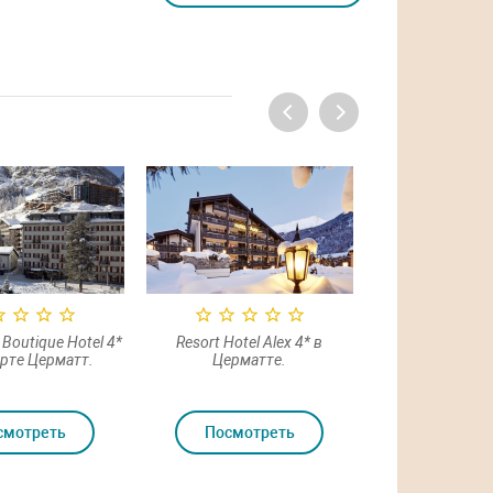
Boutique Hotel 4*
Resort Hotel Alex 4* в
Riffelalp Resort
орте Церматт.
Церматте.
курорте Ц
смотреть
Посмотреть
Посмот