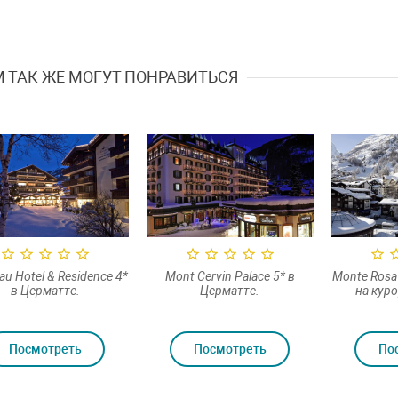
 ТАК ЖЕ МОГУТ ПОНРАВИТЬСЯ
au Hotel & Residence 4*
Mont Cervin Palace 5* в
Monte Rosa 
в Церматте.
Церматте.
на кур
Посмотреть
Посмотреть
По