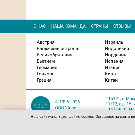
О НАС
НАША КОМАНДА
СТРАНЫ
ОТЗЫВЫ
Австрия
Израиль
Багамские острова
Индонезия
Великобритания
Иордания
Вьетнам
Испания
Германия
Италия
Гонконг
Кипр
Греция
Китай
115191, г. Мос
© 1996-2026
17/12, оф. 15
ООО "Соло-
114774605044
тур С"
Карта проезда
Наш сайт использует файлы cookies. Оставаясь на сайте, в
Политика обра
данных