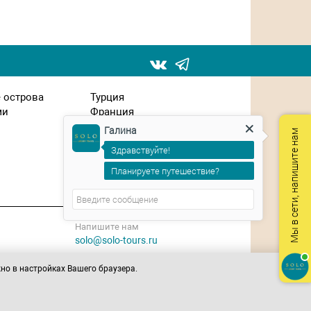
 острова
Турция
ми
Франция
Чехия
Галина
Мы в сети, напишите нам
Швейцария
Здравствуйте!
ЮАР
Япония
Планируете путешествие?
Напишите нам
solo@solo-tours.ru
жно в настройках Вашего браузера.