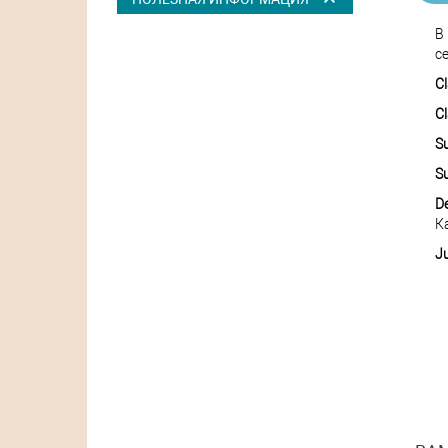
В
с
C
C
S
S
D
К
Ju