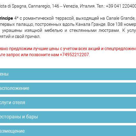
ista di Spagna, Cannaregio, 146 – Venezia, Италия. Тел.: +39 041 22040
rincipe
4* с романтической террасой, выходящей на Canale Grande,
 первых палаццо, построенных вдоль Канала Гранде. Все 138 номер
и украшены изящной мебелью и стеклянными люстрами. К услу
ятий и свой причал.
вно предложим лучшие цены с учетом всех акций и спецпредложен
те запрос или позвоните нам +74952212207.
ены
асположение
слуги отеля
естораны и бары
азмещение