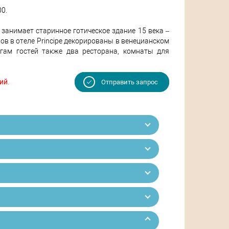
00.
 занимает старинное готическое здание 15 века –
ов в отеле Principe декорированы в венецианском
гам гостей также два ресторана, комнаты для
ий.
Отправить запрос