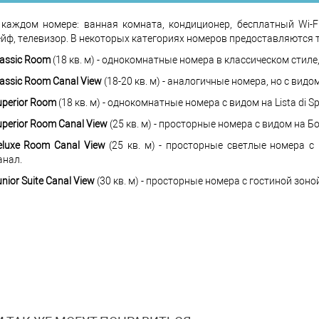
 каждом номере: ванная комната, кондиционер, бесплатный Wi-Fi
ейф, телевизор. В некоторых категориях номеров предоставляются 
lassic Room
(18 кв. м) - однокомнатные номера в классическом стиле
lassic Room Canal View
(18-20 кв. м) - аналогичные номера, но с вид
uperior Room
(18 кв. м) - однокомнатные номера с видом на Lista di S
uperior Room Canal View
(25 кв. м) - просторные номера с видом на 
eluxe Room Canal View
(25 кв. м) - просторные светлые номера 
анал.
nior Suite Canal View
(30 кв. м) - просторные номера с гостиной зон