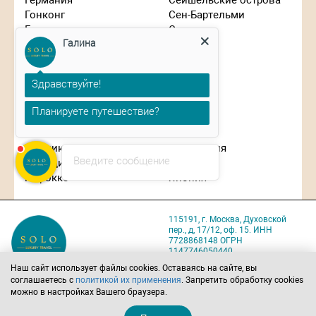
Германия
Сейшельские острова
Гонконг
Сен-Бартельми
Греция
Сингапур
Галина
Израиль
Словения
Индонезия
США
Иордания
Таиланд
Здравствуйте!
Испания
Танзания
Италия
Турция
Планируете путешествие?
Кипр
Франция
Китай
Чехия
Маврикий
Швейцария
Введите сообщение
Мальдивы
ЮАР
Марокко
Япония
115191, г. Москва, Духовской
пер., д, 17/12, оф. 15. ИНН
7728868148 ОГРН
1147746050440
Карта проезда
Наш сайт использует файлы cookies. Оставаясь на сайте, вы
соглашаетесь с
политикой их применения
. Запретить обработку cookies
Политика обработки
можно в настройках Вашего браузера.
персональных данных
Позвоните нам
Напишите нам