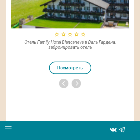
ury &
Отель Family Hotel Biancaneve в Валь Гардена,
Оте
забронировать отель
Посмотреть
Toggle
navigation