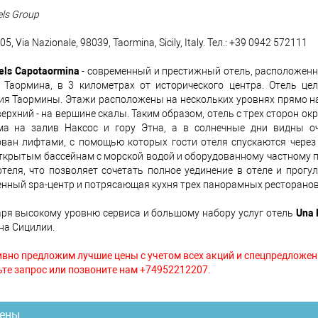
els Group
05, Via Nazionale, 98039, Taormina, Sicily, Italy. Тел.: +39 0942 572111
els Capotaormina
- современный и престижный отель, расположенн
е Таормина, в 3 километрах от исторического центра. Отель ц
я Таормины. Этажи расположены на нескольких уровнях прямо над
ерхний - на вершине скалы. Таким образом, отель с трех сторон ок
ма на залив Наксос и гору Этна, а в солнечные дни видны о
ван лифтами, с помощью которых гости отеля спускаются чере
открытым бассейнам с морской водой и оборудованному частному 
отеля, что позволяет сочетать полное уединение в отеле и прогу
нный spa-центр и потрясающая кухня трех панорамных ресторанов
ря высокому уровню сервиса и большому набору услуг отель
Una 
на Сицилии.
вно предложим лучшие цены с учетом всех акций и спецпредложен
те запрос или позвоните нам +74952212207.
ены