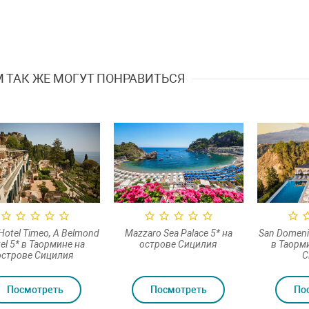
 ТАК ЖЕ МОГУТ ПОНРАВИТЬСЯ
Hotel Timeo, A Belmond
Mazzaro Sea Palace 5* на
San Domenic
el 5* в Таормине на
острове Сицилия
в Таорм
острове Сицилия
С
Посмотреть
Посмотреть
По