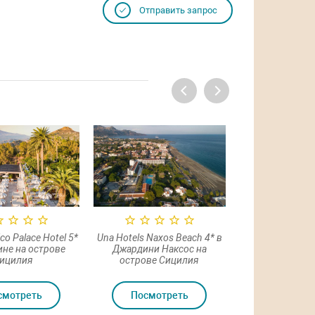
Отправить запрос
o Palace Hotel 5*
Una Hotels Naxos Beach 4* в
Verdura Resort 5
ине на острове
Джардини Наксос на
острове С
ицилия
острове Сицилия
смотреть
Посмотреть
Посмот