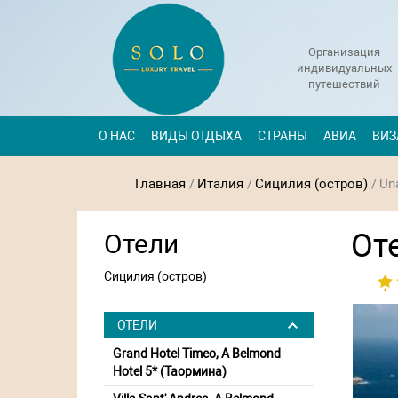
Организация
индивидуальных
путешествий
О НАС
ВИДЫ ОТДЫХА
СТРАНЫ
АВИА
ВИЗ
Главная
/
Италия
/
Сицилия (остров)
/
Un
От
Отели
Сицилия (остров)
ОТЕЛИ
Grand Hotel Timeo, A Belmond
Hotel 5* (Таормина)