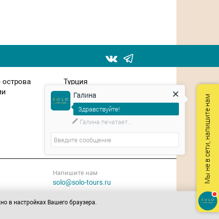
 острова
Турция
ми
Франция
Галина
Мы не в сети, напишите нам
Чехия
Здравствуйте!
Швейцария
ЮАР
Планируете путешествие?
Япония
Напишите нам
solo@solo-tours.ru
жно в настройках Вашего браузера.