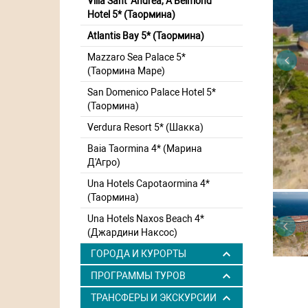
Villa Sant' Andrea, A Belmond
Hotel 5* (Таормина)
Atlantis Bay 5* (Таормина)
Mazzaro Sea Palace 5*
(Таормина Маре)
San Domenico Palace Hotel 5*
(Таормина)
Verdura Resort 5* (Шакка)
Baia Taormina 4* (Марина
Д'Агро)
Una Hotels Capotaormina 4*
(Таормина)
Una Hotels Naxos Beach 4*
(Джардини Наксос)
ГОРОДА И КУРОРТЫ
ПРОГРАММЫ ТУРОВ
ТРАНСФЕРЫ И ЭКСКУРСИИ