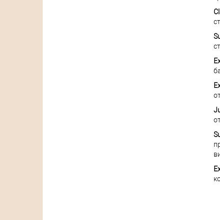
C
с
S
с
E
б
E
о
Ju
о
Su
п
в
Ex
к