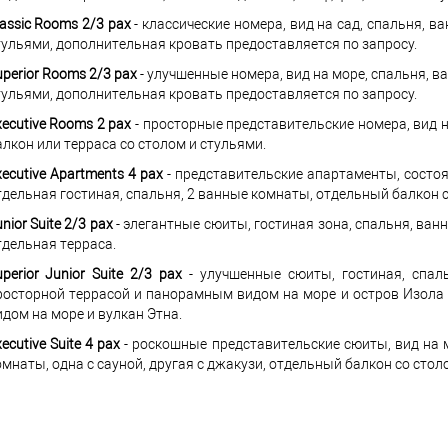
lassic Rooms 2/3 pax
- классические номера, вид на сад, спальня, в
тульями, дополнительная кровать предоставляется по запросу.
uperior Rooms 2/3 pax
- улучшенные номера, вид на море, спальня, в
тульями, дополнительная кровать предоставляется по запросу.
xecutive Rooms 2 pax
- просторные представительские номера, вид н
алкон или терраса со столом и стульями.
xecutive Apartments 4 pax
- представительские апартаменты, состоя
тдельная гостиная, спальня, 2 ванные комнаты, отдельный балкон с
nior Suite 2/3 pax
- элегантные сюиты, гостиная зона, спальня, ван
тдельная терраса.
perior Junior Suite 2/3 pax
- улучшенные сюиты, гостиная, спаль
росторной террасой и панорамным видом на море и остров Изола 
идом на море и вулкан Этна.
ecutive Suite 4 pax
- роскошные представительские сюиты, вид на м
омнаты, одна с сауной, другая с джакузи, отдельный балкон со стол