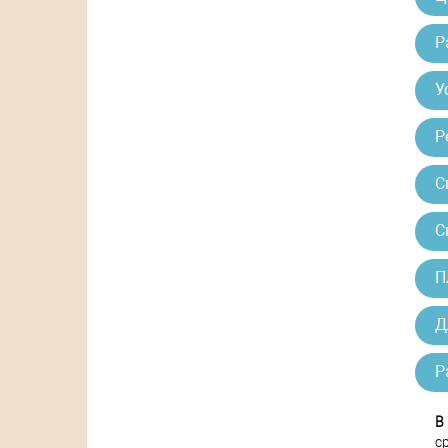
Р
У
Р
С
С
П
Д
Р
В
с