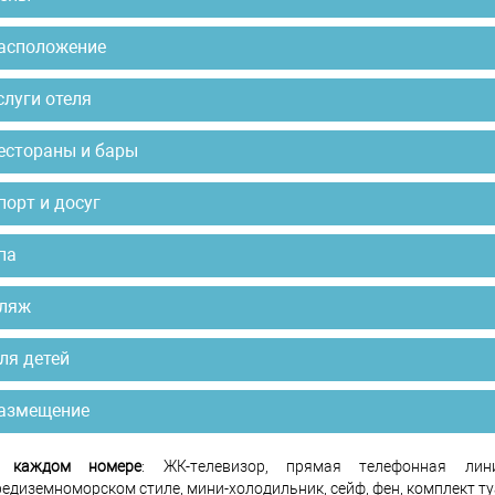
асположение
слуги отеля
естораны и бары
порт и досуг
па
ляж
ля детей
азмещение
 каждом номере
: ЖК-телевизор, прямая телефонная лин
редиземноморском стиле, мини-холодильник, сейф, фен, комплект ту