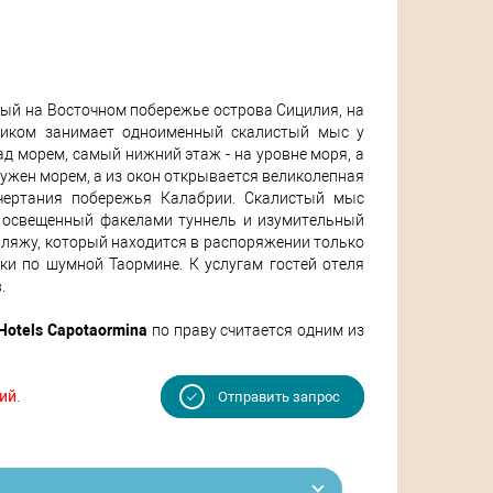
ый на Восточном побережье острова Сицилия, на
еликом занимает одноименный скалистый мыс у
 морем, самый нижний этаж - на уровне моря, а
ружен морем, а из окон открывается великолепная
чертания побережья Калабрии. Скалистый мыс
з освещенный факелами туннель и изумительный
пляжу, который находится в распоряжении только
лки по шумной Таормине. К услугам гостей отеля
.
Hotels Capotaormina
по праву считается одним из
ий.
Отправить запрос