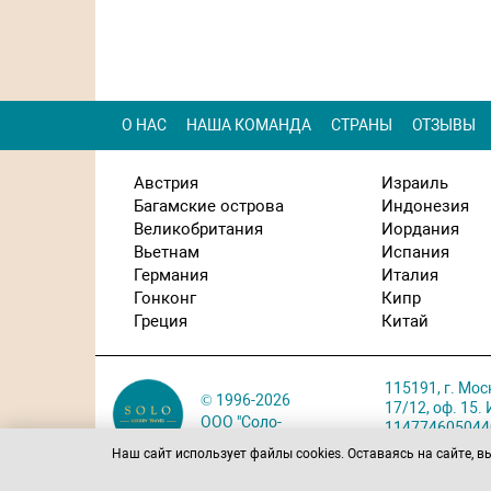
О НАС
НАША КОМАНДА
СТРАНЫ
ОТЗЫВЫ
Австрия
Израиль
Багамские острова
Индонезия
Великобритания
Иордания
Вьетнам
Испания
Германия
Италия
Гонконг
Кипр
Греция
Китай
115191, г. Мос
© 1996-2026
17/12, оф. 15
ООО "Соло-
114774605044
тур С"
Карта проезда
Наш сайт использует файлы cookies. Оставаясь на сайте, в
Политика обра