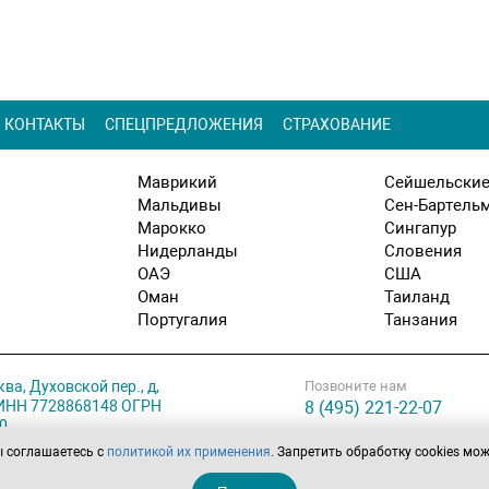
КОНТАКТЫ
СПЕЦПРЕДЛОЖЕНИЯ
СТРАХОВАНИЕ
Маврикий
Сейшельские
Мальдивы
Сен-Бартель
Марокко
Сингапур
Нидерланды
Словения
ОАЭ
США
Оман
Таиланд
Португалия
Танзания
ква, Духовской пер., д,
Позвоните нам
. ИНН 7728868148 ОГРН
8 (495) 221-22-07
0
ы соглашаетесь с
политикой их применения
. Запретить обработку cookies мо
ботки персональных