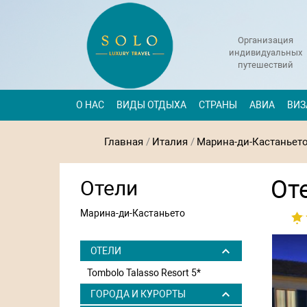
Организация
индивидуальных
путешествий
О НАС
ВИДЫ ОТДЫХА
СТРАНЫ
АВИА
ВИЗ
Главная
/
Италия
/
Марина-ди-Кастаньет
Оте
Отели
Марина-ди-Кастаньето
ОТЕЛИ
Tombolo Talasso Resort 5*
ГОРОДА И КУРОРТЫ