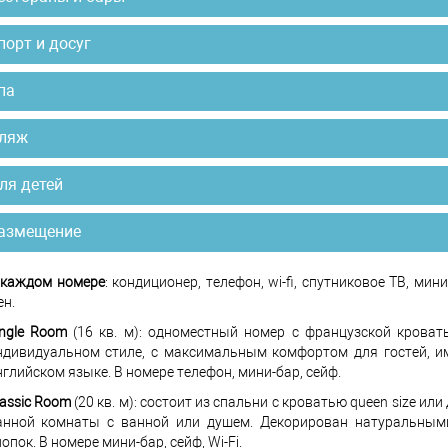
порт и досуг
па
ляж
ля детей
азмещение
 каждом номере
: кондиционер, телефон, wi-fi, спутниковое ТВ, мин
ен.
ingle Room
(16 кв. м): одноместный номер с французской крова
ндивидуальном стиле, с максимальным комфортом для гостей, 
нглийском языке. В номере телефон, мини-бар, сейф.
lassic Room
(20 кв. м): состоит из спальни с кроватью queen size 
анной комнаты с ванной или душем. Декорирован натуральными
опок. В номере мини-бар, сейф, Wi-Fi.