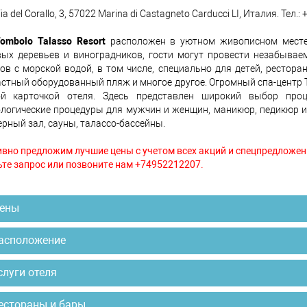
ia del Corallo, 3, 57022 Marina di Castagneto Carducci LI, Италия. Тел.
ombolo Talasso Resort
расположен в уютном живописном месте, 
ых деревьев и виноградников, гости могут провести незабывае
ов с морской водой, в том числе, специально для детей, рестора
астный оборудованный пляж и многое другое. Огромный спа-центр Th
ой карточкой отеля. Здесь представлен широкий выбор про
логические процедуры для мужчин и женщин, маникюр, педикюр и т
рный зал, сауны, талассо-бассейны.
вно предложим лучшие цены с учетом всех акций и спецпредложен
те запрос или позвоните нам +74952212207.
ены
асположение
слуги отеля
естораны и бары