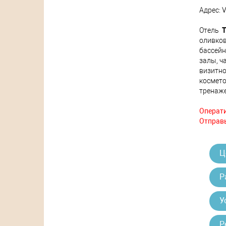
Адрес: V
Отель
T
оливков
бассейн
залы, ч
визитн
космето
тренаже
Операти
Отправь
Ц
Р
У
Р