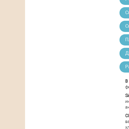
С
С
П
Д
Р
В
ф
S
и
а
C
в
хл