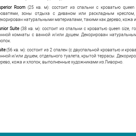
uperior Room
(25 кв. м): состоит из спальни с кроватью quee
роватями, зоны отдыха с диваном или раскладным креслом,
екорирован натуральными материалами, такими как дерево, кожа и
nior Suite
(38 кв. м): состоит из спальни с кроватью queen size,
анной комнаты с ванной и/или душем. Декорирован натуральным
лопок.
ite
(56 кв. м): состоит из 2 спален (с двуспальной кроватью и кров
анной и/или душем, отдельного туалета, крытой террасы. Декори
ерево, кожа и хлопок, выполненные художниками из Ливорно.