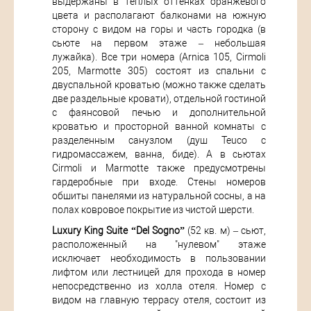
выдержаны в теплых оттенках оранжевого
цвета и располагают балконами на южную
сторону с видом на горы и часть городка (в
сьюте на первом этаже – небольшая
лужайка). Все три номера (Arnica 105, Cirmoli
205, Marmotte 305) состоят из спальни с
двуспальной кроватью (можно также сделать
две раздельные кровати), отдельной гостиной
с фаянсовой печью и дополнительной
кроватью и просторной ванной комнаты с
разделенным санузлом (душ Teuco с
гидромассажем, ванна, биде). А в сьютах
Cirmoli и Marmotte также предусмотрены
гардеробные при входе. Стены номеров
обшиты панелями из натуральной сосны, а на
полах ковровое покрытие из чистой шерсти.
Luxury King Suite “Del Sogno”
(52 кв. м) – сьют,
расположенный на "нулевом" этаже
исключает необходимость в пользовании
лифтом или лестницей для прохода в номер
непосредственно из холла отеля. Номер с
видом на главную террасу отеля, состоит из