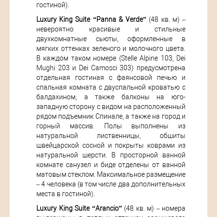
гостиной).
Luxury King Suite “Panna & Verde”
(48 кв. м) –
невероятно красивые и стильные
двухкомнатные сьюты, оформленные в
мягких оттенках зеленого и молочного цвета.
В каждом таком номере (Stelle Alpine 103, Dei
Mughi 203 и Dei Camosci 303) предусмотрена
отдельная гостиная с фаянсовой печью и
спальная комната с двуспальной кроватью с
балдахином, а также балконы на юго-
западную сторону с видом на расположенный
рядом подъемник Спинале, а также на город и
горный массив. Полы выполнены из
натуральной лиственницы, обшиты
швейцарской сосной и покрыты коврами из
натуральной шерсти. В просторной ванной
комнате санузел и биде отделены от ванной
матовым стеклом. Максимальное размещение
– 4 человека (в том числе два дополнительных
места в гостиной).
Luxury King Suite “Arancio”
(48 кв. м) – номера