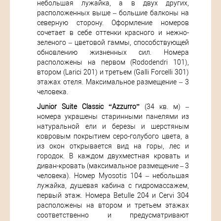
небольшая лужайка, а в двух других,
расположенных выше – большие балконы на
северную сторону. Оформление номеров
сочетает в себе оттенки красного и нежно-
зеленого – цветовой гаммы, способствующей
обновлению жизненных сил. Номера
расположены на первом (Rododendri 101),
втором (Larici 201) и третьем (Galli Forcelli 301)
этажах отеля. Максимальное размещение – 3
человека.
Junior Suite Classic “Azzurro”
(34 кв. м) –
номера украшены старинными панелями из
натуральной ели и березы и шерстяным
ковровым покрытием серо-голубого цвета, а
из окон открывается вид на горы, лес и
городок. В каждом двухместная кровать и
диван-кровать (максимальное размещение – 3
человека). Номер Myosotis 104 – небольшая
лужайка, душевая кабина с гидромассажем,
первый этаж. Номера Betulle 204 и Cervi 304
расположены на втором и третьем этажах
соответственно и предусматривают