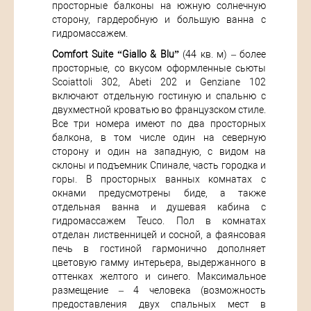
просторные балконы на южную солнечную
сторону, гардеробную и большую ванна с
гидромассажем.
Comfort Suite “Giallo & Blu”
(44 кв. м) – более
просторные, со вкусом оформленные сьюты
Scoiattoli 302, Abeti 202 и Genziane 102
включают отдельную гостиную и спальню с
двухместной кроватью во французском стиле.
Все три номера имеют по два просторных
балкона, в том числе один на северную
сторону и один на западную, с видом на
склоны и подъемник Спинале, часть городка и
горы. В просторных ванных комнатах с
окнами предусмотрены биде, а также
отдельная ванна и душевая кабина с
гидромассажем Teuco. Пол в комнатах
отделан лиственницей и сосной, а фаянсовая
печь в гостиной гармонично дополняет
цветовую гамму интерьера, выдержанного в
оттенках желтого и синего. Максимальное
размещение – 4 человека (возможность
предоставления двух спальных мест в