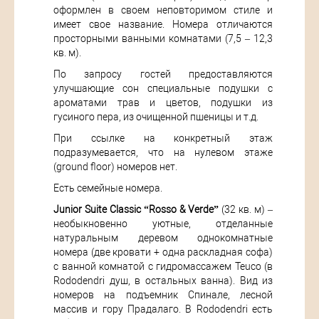
оформлен в своем неповторимом стиле и
имеет свое название. Номера отличаются
просторными ванными комнатами (7,5 – 12,3
кв. м).
По запросу гостей предоставляются
улучшающие сон специальные подушки с
ароматами трав и цветов, подушки из
гусиного пера, из очищенной пшеницы и т.д.
При ссылке на конкретный этаж
подразумевается, что на нулевом этаже
(ground floor) номеров нет.
Есть семейные номера.
Junior Suite Classic “Rosso & Verde”
(32 кв. м) –
необыкновенно уютные, отделанные
натуральным деревом однокомнатные
номера (две кровати + одна раскладная софа)
с ванной комнатой с гидромассажем Teuco (в
Rododendri душ, в остальных ванна). Вид из
номеров на подъемник Спинале, лесной
массив и гору Прадалаго. В Rododendri есть