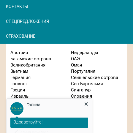
КОНТАКТЫ
СПЕЦПРЕДЛОЖЕНИЯ
СТРАХОВАНИЕ
Австрия
Нидерланды
Багамские острова
ОАЭ
Великобритания
Оман
Вьетнам
Португалия
Германия
Сейшельские острова
Гонконг
Сен-Бартельми
Греция
Сингапур
Израиль
Словения
Галина
Индонезия
США
Иордания
Таиланд
Испания
Танзания
Здравствуйте!
Италия
Турция
Планируете путешествие?
Кипр
Франция