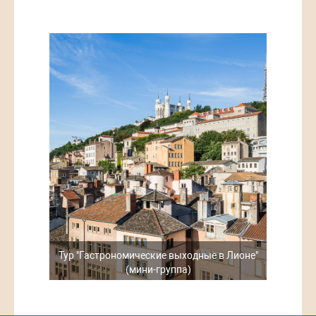
отеле, свободное время.
15:00 Пешеходная обзорная экскурсия по Аннеси (2
часа)
День 2-5
Отдых в Аннеси, возможность заказать
индивидуальные экскурсии на выбор: Женева,
Швейцарская ривьера, Ивуар – одно из самых красивых
селений Франции, Шамони, Спа в Эвиане и др.
День 6
09:00 Трансфер на вокзал, переезд в Лион на минивене
или на поезде/рейсовом автобусе.
Вторая половина дня:
15:00 Экскурсия в Перуж с дегустацией перужской
галеты (3 часа)
День 7
09:00 Пешеходная обзорная экскурсия по старому
Лиону с подъемом на Базилику на фуникулере и
Тур "Гастрономические выходные в Лионе"
дегустацией сыров и колбас (2,5 часа)
(мини-группа)
Вторая половина дня:
12:00 Свободное время или доп.экскурсия «Винный тур
в Божоле» с обедом в панорамном ресторане (5 часов)