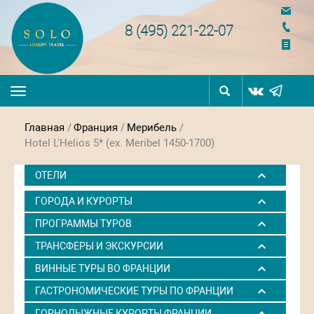
navigation
8 (495) 221-22-07
Toggle
navigation
Главная
/
Франция
/
Мерибель
/
Hotel L'Helios 5* (ex. Meribel 1450-1700)
ОТЕЛИ
ГОРОДА И КУРОРТЫ
ПРОГРАММЫ ТУРОВ
ТРАНСФЕРЫ И ЭКСКУРСИИ
ВИННЫЕ ТУРЫ ВО ФРАНЦИИ
ГАСТРОНОМИЧЕСКИЕ ТУРЫ ПО ФРАНЦИИ
ГОРНОЛЫЖНЫЕ КУРОРТЫ ФРАНЦИИ