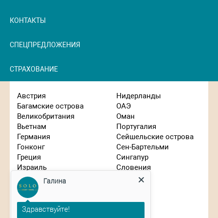
КОНТАКТЫ
СПЕЦПРЕДЛОЖЕНИЯ
СТРАХОВАНИЕ
Австрия
Нидерланды
Багамские острова
ОАЭ
Великобритания
Оман
Вьетнам
Португалия
Германия
Сейшельские острова
Гонконг
Сен-Бартельми
Греция
Сингапур
Израиль
Словения
Галина
Индонезия
США
Иордания
Таиланд
Здравствуйте!
Испания
Танзания
Италия
Турция
Планируете путешествие?