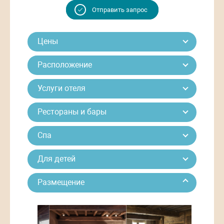
Отправить запрос
Цены
Расположение
Услуги отеля
Рестораны и бары
Спа
Для детей
Размещение