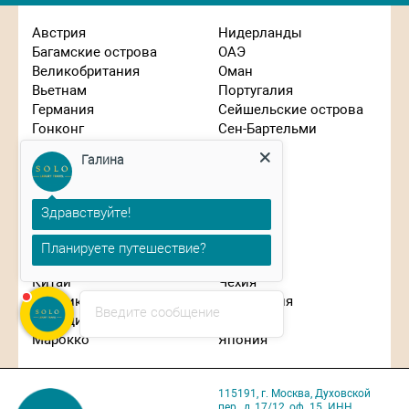
Австрия
Нидерланды
Багамские острова
ОАЭ
Великобритания
Оман
Вьетнам
Португалия
Германия
Сейшельские острова
Гонконг
Сен-Бартельми
Греция
Сингапур
Галина
Израиль
Словения
Индонезия
США
Иордания
Таиланд
Здравствуйте!
Испания
Танзания
Италия
Турция
Планируете путешествие?
Кипр
Франция
Китай
Чехия
Маврикий
Швейцария
Введите сообщение
Мальдивы
ЮАР
Марокко
Япония
115191, г. Москва, Духовской
пер., д, 17/12, оф. 15. ИНН