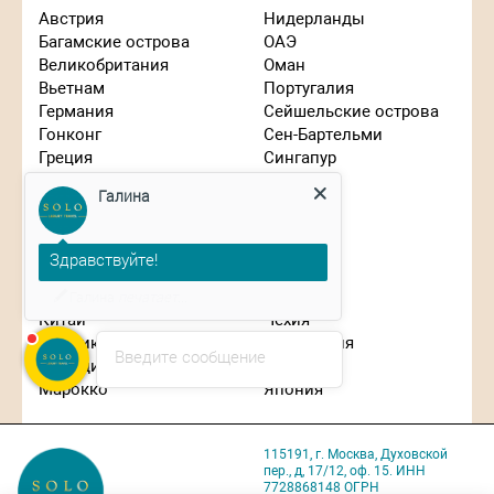
Австрия
Нидерланды
Багамские острова
ОАЭ
Великобритания
Оман
Вьетнам
Португалия
Германия
Сейшельские острова
Гонконг
Сен-Бартельми
Греция
Сингапур
Галина
Израиль
Словения
Индонезия
США
Иордания
Таиланд
Здравствуйте!
Испания
Танзания
Италия
Турция
Планируете путешествие?
Кипр
Франция
Китай
Чехия
Маврикий
Швейцария
Введите сообщение
Мальдивы
ЮАР
Марокко
Япония
115191, г. Москва, Духовской
пер., д, 17/12, оф. 15. ИНН
7728868148 ОГРН