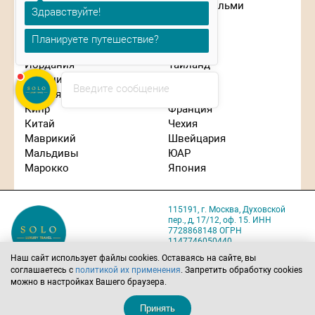
Гонконг
Сен-Бартельми
Здравствуйте!
Греция
Сингапур
Израиль
Словения
Планируете путешествие?
Индонезия
США
Иордания
Таиланд
Испания
Танзания
Введите сообщение
Италия
Турция
Кипр
Франция
Китай
Чехия
Маврикий
Швейцария
Мальдивы
ЮАР
Марокко
Япония
115191, г. Москва, Духовской
пер., д, 17/12, оф. 15. ИНН
7728868148 ОГРН
1147746050440
Карта проезда
Наш сайт использует файлы cookies. Оставаясь на сайте, вы
соглашаетесь с
политикой их применения
. Запретить обработку cookies
Политика обработки
можно в настройках Вашего браузера.
персональных данных
Позвоните нам
Напишите нам
Принять
8 (495) 221-22-07
solo@solo-tours.ru