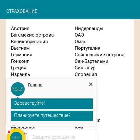
СТРАХОВАНИЕ
Австрия
Нидерланды
Багамские острова
ОАЭ
Великобритания
Оман
Вьетнам
Португалия
Германия
Сейшельские острова
Гонконг
Сен-Бартельми
Греция
Сингапур
Израиль
Словения
Индонезия
США
Галина
Иордания
Таиланд
Испания
Танзания
Италия
Турция
Здравствуйте!
Кипр
Франция
Китай
Чехия
Планируете путешествие?
Маврикий
Швейцария
Мальдивы
ЮАР
Марокко
Япония
Введите сообщение