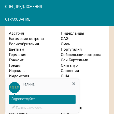
СПЕЦПРЕДЛОЖЕНИЯ
СТРАХОВАНИЕ
Австрия
Нидерланды
Багамские острова
ОАЭ
Великобритания
Оман
Вьетнам
Португалия
Германия
Сейшельские острова
Гонконг
Сен-Бартельми
Греция
Сингапур
Израиль
Словения
Индонезия
США
Галина
Иордания
Таиланд
Испания
Танзания
Италия
Турция
Здравствуйте!
Кипр
Франция
Китай
Чехия
Планируете путешествие?
Маврикий
Швейцария
Мальдивы
ЮАР