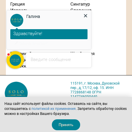
Греция
Сингапур
Галина
Израиль
Словения
Индонезия
США
Иордания
Таиланд
Здравствуйте!
Испания
Танзания
Италия
Турция
Планируете путешествие?
Кипр
Франция
Китай
Чехия
Маврикий
Швейцария
Введите сообщение
Мальдивы
ЮАР
Марокко
Япония
115191, г. Москва, Духовской
пер., д, 17/12, оф. 15. ИНН
7728868148 ОГРН
1147746050440
Карта проезда
Наш сайт использует файлы cookies. Оставаясь на сайте, вы
соглашаетесь с
политикой их применения
. Запретить обработку cookies
Политика обработки
можно в настройках Вашего браузера.
персональных данных
Позвоните нам
Напишите нам
Принять
8 (495) 221-22-07
solo@solo-tours.ru