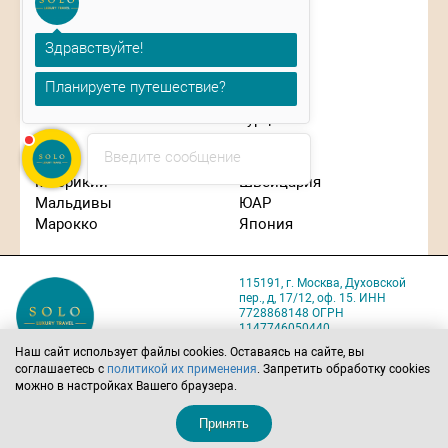
Греция
Сингапур
Израиль
Словения
Здравствуйте!
Индонезия
США
Иордания
Таиланд
Планируете путешествие?
Испания
Танзания
Италия
Турция
Кипр
Франция
Введите сообщение
Китай
Чехия
Маврикий
Швейцария
Мальдивы
ЮАР
Марокко
Япония
115191, г. Москва, Духовской
пер., д, 17/12, оф. 15. ИНН
7728868148 ОГРН
1147746050440
Карта проезда
Наш сайт использует файлы cookies. Оставаясь на сайте, вы
соглашаетесь с
политикой их применения
. Запретить обработку cookies
Политика обработки
можно в настройках Вашего браузера.
персональных данных
Позвоните нам
Напишите нам
Принять
8 (495) 221-22-07
solo@solo-tours.ru