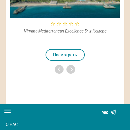
Nirvana Mediterranean Excellence 5* в Кемере
Посмотреть
Toggle
navigation
О НАС