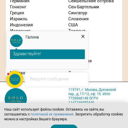
Германия
Сейшельские острова
Гонконг
Сен-Бартельми
Греция
Сингапур
Израиль
Словения
Индонезия
США
Галина
Иордания
Таиланд
Испания
Танзания
Италия
Турция
Здравствуйте!
Кипр
Франция
Китай
Чехия
Планируете путешествие?
Маврикий
Швейцария
Мальдивы
ЮАР
Марокко
Япония
Введите сообщение
115191, г. Москва, Духовской
пер., д, 17/12, оф. 15. ИНН
7728868148 ОГРН
1147746050440
Карта проезда
Наш сайт использует файлы cookies. Оставаясь на сайте, вы
соглашаетесь с
политикой их применения
. Запретить обработку cookies
Политика обработки
можно в настройках Вашего браузера.
персональных данных
Позвоните нам
Напишите нам