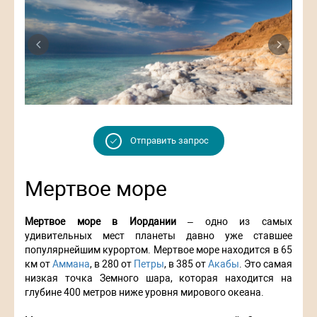
Previous
Next
Отправить запрос
Мертвое море
Мертвое море в Иордании
– одно из самых
удивительных мест планеты давно уже ставшее
популярнейшим курортом. Мертвое море находится в 65
км от
Аммана
, в 280 от
Петры
, в 385 от
Акабы
. Это самая
низкая точка Земного шара, которая находится на
глубине 400 метров ниже уровня мирового океана.