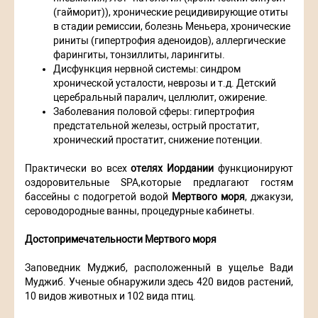
(гайморит)), хронические рецидивирующие отиты
в стадии ремиссии, болезнь Меньера, хронические
риниты (гипертрофия аденоидов), аллергические
фарингиты, тонзиллиты, ларингиты.
Дисфункция нервной системы: синдром
хронической усталости, неврозы и т.д. Детский
церебральный паралич, целлюлит, ожирение.
Заболевания половой сферы: гипертрофия
предстательной железы, острый простатит,
хронический простатит, снижение потенции.
Практически во всех
отелях Иордании
функционируют
оздоровительные SPA,которые предлагают гостям
бассейны с подогретой водой
Мертвого моря
, джакузи,
сероводородные ванны, процедурные кабинеты.
Достопримечательности Мертвого моря
Заповедник Муджиб, расположенный в ущелье Вади
Муджиб. Ученые обнаружили здесь 420 видов растений,
10 видов животных и 102 вида птиц.