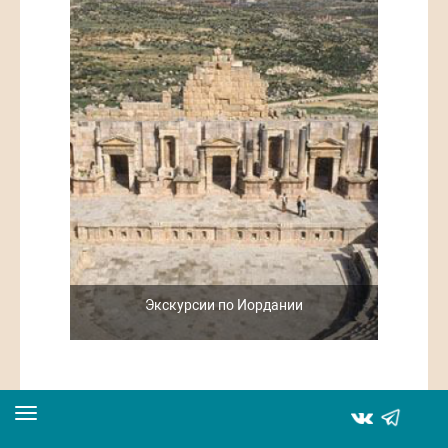
Экскурсии по Иордании
Toggle
navigation