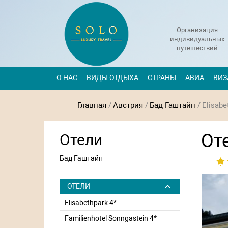
Организация
индивидуальных
путешествий
О НАС
ВИДЫ ОТДЫХА
СТРАНЫ
АВИА
ВИЗ
Главная
/
Австрия
/
Бад Гаштайн
/
Elisabe
Оте
Отели
Бад Гаштайн
ОТЕЛИ
Elisabethpark 4*
Familienhotel Sonngastein 4*