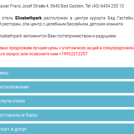
aiser Franz Josef Straße 4, 5640 Bad Gastein; Tel: (43) 6434 255 10
 отель
Elisabethpark
расположен в центре курорта Бад Гастейн,
 ресторан, спа-центр с целебным бассейном, детская комната.
lisabethpark запомнится Вам гостеприимством и радушием.
вно предложим лучшие цены с учетом всех акций и спецпредложен
те запрос или позвоните нам +74952212207.
ены
асположение
слуги отеля
естораны и бары
порт и досуг