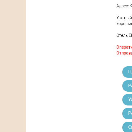
Адрес: K
Уютный
хороший
Отель E
Операти
Отправь
Ц
Р
У
Р
С