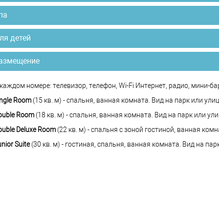
па
ля детей
азмещение
каждом номере: телевизор, телефон, Wi-Fi Интернет, радио, мини-бар
ingle Room
(15 кв. м) - спальня, ванная комната. Вид на парк или улиц
ouble Room
(18 кв. м) - спальня, ванная комната. Вид на парк или ули
ouble Deluxe Room
(22 кв. м) - спальня с зоной гостиной, ванная комн
nior Suite
(30 кв. м) - гостиная, спальня, ванная комната. Вид на пар