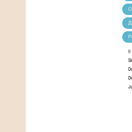
С
Д
Р
В 
S
D
D
Ju