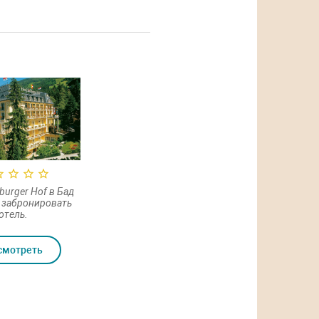
burger Hof в Бад
 забронировать
отель.
смотреть