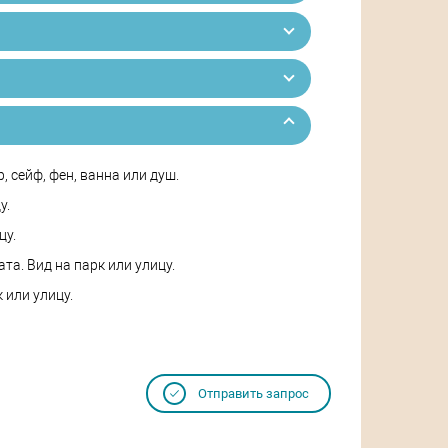
, сейф, фен, ванна или душ.
у.
цу.
ата. Вид на парк или улицу.
к или улицу.
Отправить запрос