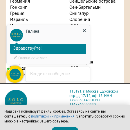
Германия
Сейшельские острова
Гонконг
Сен-Бартельми
Греция
Сингапур
Израиль
Словения
Галина
Индонезия
США
Иордания
Таиланд
Испания
Танзания
Здравствуйте!
Италия
Турция
Кипр
Франция
Планируете путешествие?
Китай
Чехия
Маврикий
Швейцария
Мальдивы
ЮАР
Введите сообщение
Марокко
Япония
115191, г. Москва, Духовской
пер., д, 17/12, оф. 15. ИНН
7728868148 ОГРН
1147746050440
Карта проезда
Наш сайт использует файлы cookies. Оставаясь на сайте, вы
соглашаетесь с
политикой их применения
. Запретить обработку cookies
Политика обработки
можно в настройках Вашего браузера.
персональных данных
Позвоните нам
Напишите нам