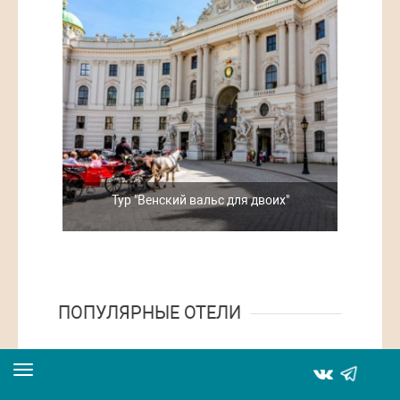
Тур "Венский вальс для двоих"
ПОПУЛЯРНЫЕ ОТЕЛИ
Toggle
navigation