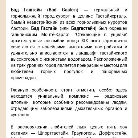
Бад Гаштайн
(
Bad Gastein
) — термальный и
горнолыжный город-курорт в долине Гастайнерталь.
Самый неавстрийский из всех горнолыжных курортов
Австрии,
Бад Гастайн
(или
Бадгастайн
) был окрещен
"альпийским Монте-Карло". "Стекающие в ущелье"
архитектурные ансамбли конца XIX века гармонично
сочетаются с новейшими высотными постройками и
удивительно вписываются в ландшафт гастайнского
высокогорья с искристым водопадом. Расположенный
на трех уровнях город является прекрасным местом для
любителей горных прогулок и панорамных
променадов…
Главную особенность стоит отметить особо: здесь
находится уникальный комплекс — радоновые
штольни, которые особенно рекомендованы людям,
страдающим заболеваниями дыхательных органов и
суставов.
В распоряжении любителей лыж целых пять зон
катания — Шпортгастайн, Граукогель, Дорфгастайн,