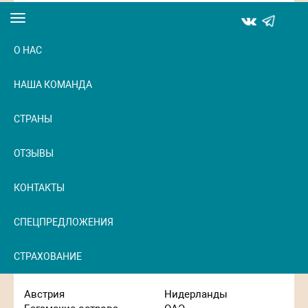
Toggle
navigation
О НАС
НАША КОМАНДА
СТРАНЫ
ОТЗЫВЫ
КОНТАКТЫ
СПЕЦПРЕДЛОЖЕНИЯ
СТРАХОВАНИЕ
Австрия
Нидерланды