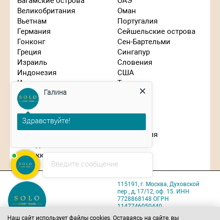
Багамские острова
ОАЭ
Великобритания
Оман
Вьетнам
Португалия
Германия
Сейшельские острова
Гонконг
Сен-Бартельми
Греция
Сингапур
Израиль
Словения
Индонезия
США
Галина
Иордания
Таиланд
Испания
Танзания
Италия
Турция
Здравствуйте!
Кипр
Франция
Китай
Чехия
Планируете путешествие?
Маврикий
Швейцария
Мальдивы
ЮАР
Марокко
Япония
Введите сообщение
115191, г. Москва, Духовской
пер., д, 17/12, оф. 15. ИНН
7728868148 ОГРН
1147746050440
Карта проезда
Наш сайт использует файлы cookies. Оставаясь на сайте, вы