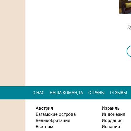
Hyatt Regency Kyoto 5*
Kyoto Brighton Hotel 5*
Ky
Посмотреть
Посмотреть
О НАС
НАША КОМАНДА
СТРАНЫ
ОТЗЫВЫ
Австрия
Израиль
Багамские острова
Индонезия
Великобритания
Иордания
Вьетнам
Испания