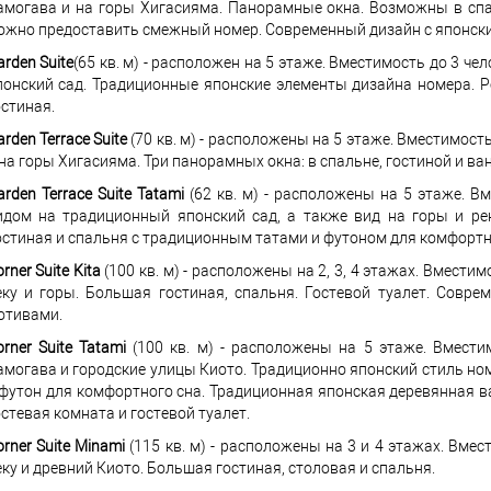
амогава и на горы Хигасияма. Панорамные окна. Возможны в спа
ожно предоставить смежный номер. Современный дизайн с японск
rden Suite
(65 кв. м) - расположен на 5 этаже. Вместимость до 3 ч
понский сад. Традиционные японские элементы дизайна номера. 
остиная.
rden Terrace Suite
(70 кв. м) - расположены на 5 этаже. Вместимость
 на горы Хигасияма. Три панорамных окна: в спальне, гостиной и ва
rden Terrace Suite Tatami
(62 кв. м) - расположены на 5 этаже. В
идом на традиционный японский сад, а также вид на горы и рек
остиная и спальня с традиционным татами и футоном для комфортн
rner Suite Kita
(100 кв. м) - расположены на 2, 3, 4 этажах. Вместим
еку и горы. Большая гостиная, спальня. Гостевой туалет. Совр
отивами.
orner Suite Tatami
(100 кв. м) - расположены на 5 этаже. Вмести
амогава и городские улицы Киото. Традиционно японский стиль ном
 футон для комфортного сна. Традиционная японская деревянная ва
остевая комната и гостевой туалет.
rner Suite Minami
(115 кв. м) - расположены на 3 и 4 этажах. Вме
еку и древний Киото. Большая гостиная, столовая и спальня.