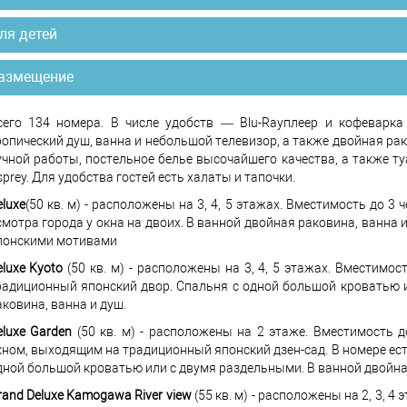
ля детей
азмещение
сего 134 номера. В числе удобств ― Blu-Rayплеер и кофеварка
ропический душ, ванна и небольшой телевизор, а также двойная ра
учной работы, постельное белье высочайшего качества, а также 
sprey. Для удобства гостей есть халаты и тапочки.
eluxe
(50 кв. м) - расположены на 3, 4, 5 этажах. Вместимость до 3
смотра города у окна на двоих. В ванной двойная раковина, ванна
понскими мотивами
eluxe Kyoto
(50 кв. м) - расположены на 3, 4, 5 этажах. Вместимос
радиционный японский двор. Спальня с одной большой кроватью 
аковина, ванна и душ.
eluxe Garden
(50 кв. м) - расположены на 2 этаже. Вместимость д
кном, выходящим на традиционный японский дзен-сад. В номере ест
дной большой кроватью или с двумя раздельными. В ванной двойная
rand Deluxe Kamogawa River view
(55 кв. м) - расположены на 2, 3, 4