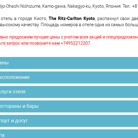
ijo-Ohashi Nishizume, Kamo-gawa, Nakagyo-ku, Kyoto, Япония. Тел.: +8
отель в городе Киото,
The Ritz-Carlton Kyoto
, распахнул свои дв
высокому качеству. Площадь номеров в отеле одна из самых больш
вно предложим лучшие цены с учетом всех акций и спецпредложен
те запрос или позвоните нам +74952212207.
ены
асположение
слуги отеля
естораны и бары
порт и досуг
па