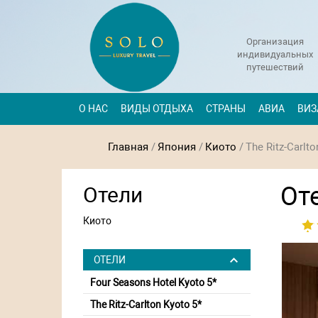
Организация
индивидуальных
путешествий
О НАС
ВИДЫ ОТДЫХА
СТРАНЫ
АВИА
ВИЗ
Главная
/
Япония
/
Киото
/
The Ritz-Carlto
Оте
Отели
Киото
ОТЕЛИ
Four Seasons Hotel Kyoto 5*
The Ritz-Carlton Kyoto 5*