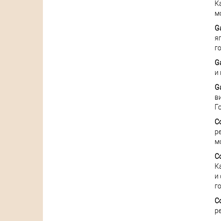
К
м
Ga
я
г
Ga
и
Ga
в
Г
Co
р
м
C
К
и
г
Co
р