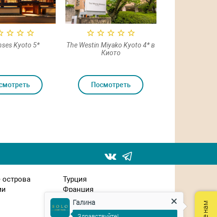
nses Kyoto 5*
The Westin Miyako Kyoto 4* в
Киото
смотреть
Посмотреть
 острова
Турция
ми
Франция
Чехия
Галина
Швейцария
Здравствуйте!