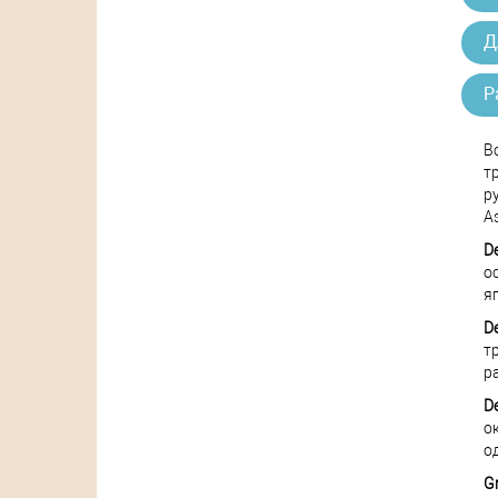
Д
Р
В
т
р
A
D
о
я
D
т
р
D
о
о
G