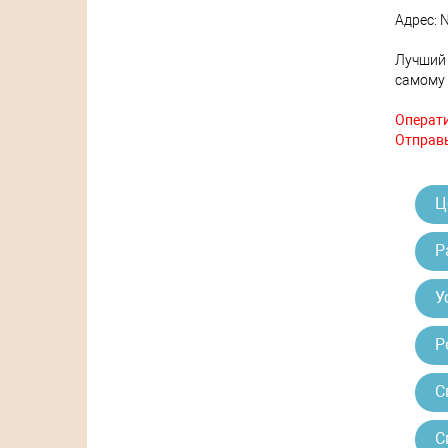
Адрес: N
Лучший 
самому 
Операти
Отправь
Ц
Р
У
Р
С
С