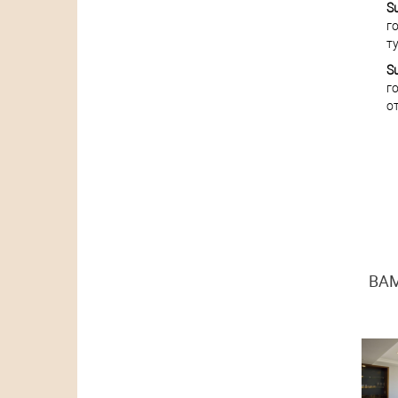
S
г
ту
Su
г
о
ВАМ