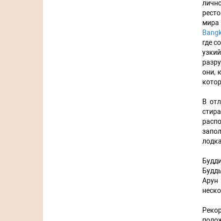
лично
ресто
мира
Bang
где с
узкий
разру
они, 
котор
В отл
стира
распо
запол
лодка
Будди
Будды
Арун
неско
Рекор
поло