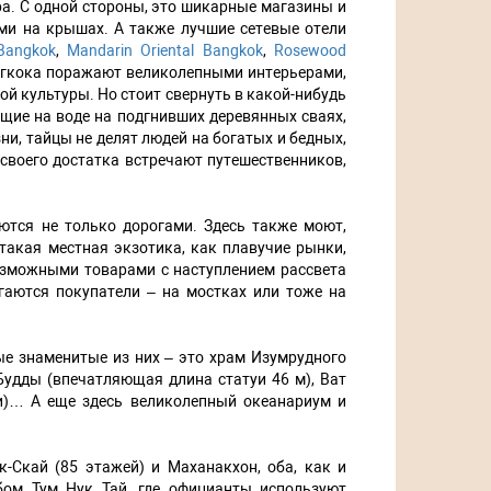
ира. С одной стороны, это шикарные магазины и
ами на крышах. А также лучшие сетевые отели
Bangkok
,
Mandarin Oriental Bangkok
,
Rosewood
ангкока поражают великолепными интерьерами,
й культуры. Но стоит свернуть в какой-нибудь
ящие на воде на подгнивших деревянных сваях,
ни, тайцы не делят людей на богатых и бедных,
своего достатка встречают путешественников,
яются не только дорогами. Здесь также моют,
такая местная экзотика, как плавучие рынки,
возможными товарами с наступлением рассвета
гаются покупатели – на мостках или тоже на
ые знаменитые из них – это храм Изумрудного
удды (впечатляющая длина статуи 46 м), Ват
и)… А еще здесь великолепный океанариум и
-Скай (85 этажей) и Маханакхон, оба, как и
ом Тум Нук Тай, где официанты используют