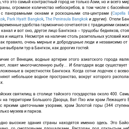
, что это самый контрастный город не только Азии, но и всего м
раны, огромное количество небоскребов, в том числе с бассейн
 с панорамными окнами и роскошными спа-центрами (
Capella 
kok
,
Park Hyatt Bangkok
,
The Peninsula Bangkok
и другие). Отели Б
овременные удобства гармонично сочетаются с традициями сиамско
 канал и вот оно, другое лицо Бангкока – трущобы бедняков, сто
ха и нищета. Несмотря на наличие столь разительных условий жиз
как правило, очень мирные и добродушные люди и независимо от 
ые выбрали тур в Бангкок, как дорогих гостей.
ичие от Венеции, водные артерии этого азиатского города явл
ют, ловят многочисленную рыбу… И благодаря воде существует 
ложенные в окрестностях Бангкока. Когда сотни лодочек с все
няют небольшое водное пространство, вокруг которого распола
х.
йских святилищ в столице тайского государства около 400. Сам
 на территории Большого Дворца, Ват Пхо или храм Лежащего Б
 с яркими цветочными узорами, храм Золотой горы (344 ступен
лько музеев и парков.
дно высокие здания страны находятся именно здесь. Это Байок
жено, со смотровыми площадками. Ресторан под открытым неб