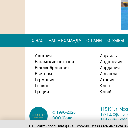
О НАС
НАША КОМАНДА
СТРАНЫ
ОТЗЫВЫ
Австрия
Израиль
Багамские острова
Индонезия
Великобритания
Иордания
Вьетнам
Испания
Германия
Италия
Гонконг
Кипр
Греция
Китай
115191, г. Мос
© 1996-2026
17/12, оф. 15
ООО "Соло-
114774605044
тур С"
Карта проезда
Наш сайт использует файлы cookies. Оставаясь на сайте, в