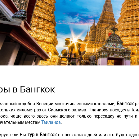
revious
ры в Бангкок
изанный подобно Венеции многочисленными каналами,
Бангкок
ра
кольких километрах от Сиамского залива. Планируя поездку в Таи
кока, чаще всего здесь они делают только пересадку на пути
ечательным местам
Таиланда
.
ируете ли Вы
тур в Бангкок
на несколько дней или это будет одно