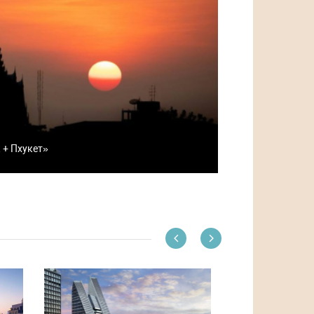
 + Пхукет»
Previous
Next