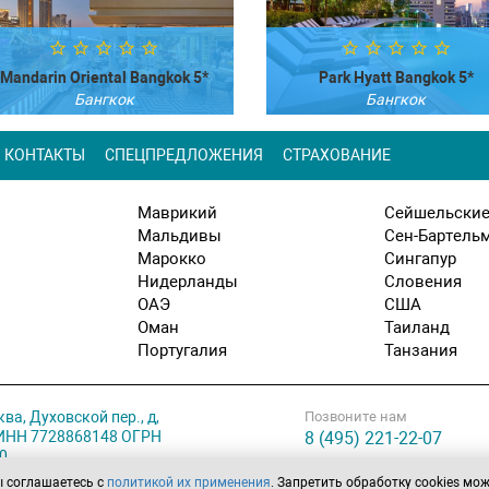
Mandarin Oriental Bangkok 5*
Park Hyatt Bangkok 5*
Бангкок
Бангкок
Посмотреть
Посмотреть
КОНТАКТЫ
СПЕЦПРЕДЛОЖЕНИЯ
СТРАХОВАНИЕ
Маврикий
Сейшельские
Мальдивы
Сен-Бартель
Марокко
Сингапур
Нидерланды
Словения
ОАЭ
США
Оман
Таиланд
Португалия
Танзания
ква, Духовской пер., д,
Позвоните нам
. ИНН 7728868148 ОГРН
8 (495) 221-22-07
0
ы соглашаетесь с
политикой их применения
. Запретить обработку cookies мо