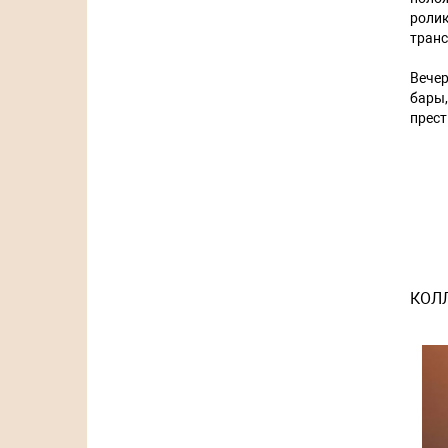
роли
транс
Вече
бары
прест
КОЛ