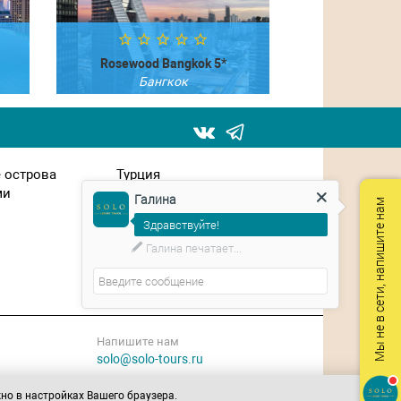
Rosewood Bangkok 5*
Бангкок
Посмотреть
 острова
Турция
ми
Франция
Галина
Мы не в сети, напишите нам
Чехия
Здравствуйте!
Швейцария
ЮАР
Планируете путешествие?
Япония
Напишите нам
solo@solo-tours.ru
жно в настройках Вашего браузера.