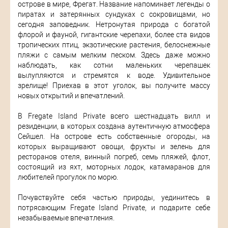
острове в мире, Фрегат. Название напоминает легенды о
пиратах и затерянных сундуках с сокровищами, но
сегодня заповедник. Нетронутая природа с богатой
флорой и фауной, гигантские черепахи, более ста видов
тропических птиц, экзотические растения, белоснежные
пляжи с самым мелким песком. Здесь даже можно
наблюдать, как сотни маленьких черепашек
вылупляются и стремятся к воде. Удивительное
зрелище! Приехав в этот уголок, вы получите массу
новых открытий и впечатлений.
В Fregate Island Private всего шестнадцать вилл и
резиденции, в которых создана аутентичную атмосфера
Сейшел. На острове есть собственные огороды, на
которых выращивают овощи, фрукты и зелень для
ресторанов отеля, винный погреб, семь пляжей, флот,
состоящий из яхт, моторных лодок, катамаранов для
любителей прогулок по морю.
Почувствуйте себя частью природы, уединитесь в
потрясающим Fregate Island Private, и подарите себе
незабываемые впечатления.