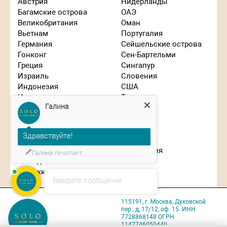
Австрия
Нидерланды
Багамские острова
ОАЭ
Великобритания
Оман
Вьетнам
Португалия
Германия
Сейшельские острова
Гонконг
Сен-Бартельми
Греция
Сингапур
Израиль
Словения
Индонезия
США
Иордания
Таиланд
Галина
Испания
Танзания
Италия
Турция
Кипр
Франция
Здравствуйте!
Китай
Чехия
Маврикий
Швейцария
Галина
печатает...
Мальдивы
ЮАР
Марокко
Япония
Введите сообщение
115191, г. Москва, Духовской
пер., д, 17/12, оф. 15. ИНН
7728868148 ОГРН
1147746050440