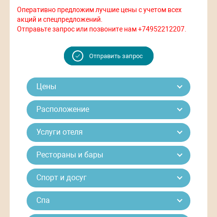
Оперативно предложим лучшие цены с учетом всех
акций и спецпредложений.
Отправьте запрос или позвоните нам +74952212207.
Отправить запрос
Цены
Расположение
Услуги отеля
Рестораны и бары
Спорт и досуг
Спа