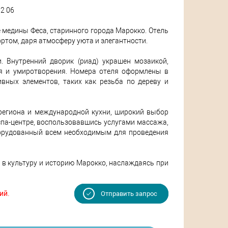
12 06
 медины Феса, старинного города Марокко. Отель
ртом, даря атмосферу уюта и элегантности.
и. Внутренний дворик (риад) украшен мозаикой,
я и умиротворения. Номера отеля оформлены в
вных элементов, таких как резьба по дереву и
а региона и международной кухни, широкий выбор
спа-центре, воспользовавшись услугами массажа,
борудованный всем необходимым для проведения
ься в культуру и историю Марокко, наслаждаясь при
ий.
Отправить запрос