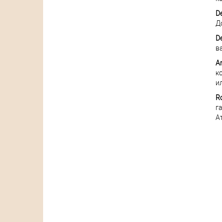
D
Д
D
в
A
к
и
Ro
г
А