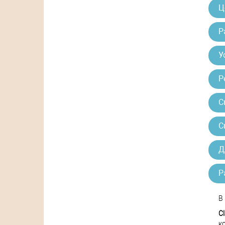
Ц
Р
У
Р
С
С
Д
Р
В
C
к