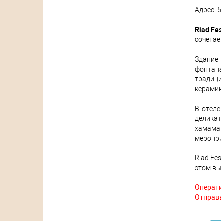
Адрес: 5
Riad Fe
сочетае
Здание 
фонтан
традици
керамик
В отеле
деликат
хамама 
меропри
Riad Fe
этом вы
Операти
Отправь