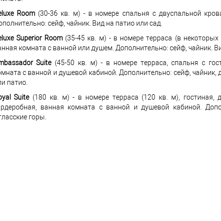
eluxe Room
(30-36 кв. м) - в номере спальня с двуспальной кро
ополнительно: сейф, чайник. Вид на патио или сад.
eluxe Superior Room
(35-45 кв. м) - в номере терраса (в некоторы
анная комната с ванной или душем. Дополнительно: сейф, чайник. Ви
mbassador Suite
(45-50 кв. м) - в номере терраса, спальня с го
омната с ванной и душевой кабиной. Дополнительно: сейф, чайник, 
ли патио.
yal Suite
(180 кв. м) - в номере терраса (120 кв. м), гостиная, 
ардеробная, ванная комната с ванной и душевой кабиной. Допо
тласские горы.