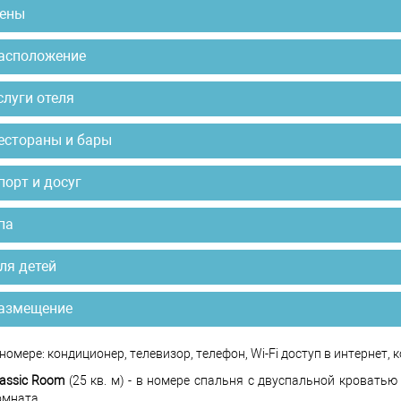
ены
асположение
слуги отеля
естораны и бары
порт и досуг
па
ля детей
азмещение
 номере: кондиционер, телевизор, телефон, Wi-Fi доступ в интернет, 
lassic Room
(25 кв. м) - в номере спальня с двуспальной кровать
омната.