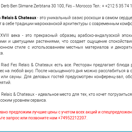
 Derb Ben Slimane Zerbtana 30 100, Fès – Morocco Тел.: + +212 5 35 74 
s Relais & Chateaux
- это уникальный оазис роскоши в самом сердце
т в себе традиции марокканской архитектуры с современным комфо
XVIII века - это прекрасный образец арабско-андалузской эпох
ами и цветущими растениями, что создает ощущение спокойстви
онном стиле с использованием местных материалов и декорати
а.
 Riad Fes Relais & Chateaux есть все. Ресторан предлагает блюд
ес на любой вкус. После насыщенного дня можно расслабиться в 
или сауны. Для деловых гостей предусмотрен конференц-зал, о
ятий.
s Relais & Chateaux - идеальное место для тех, кто хочет погрузит
соким уровнем сервиса.
вно предложим лучшие цены с учетом всех акций и спецпредложен
те запрос или позвоните нам +74952212207.