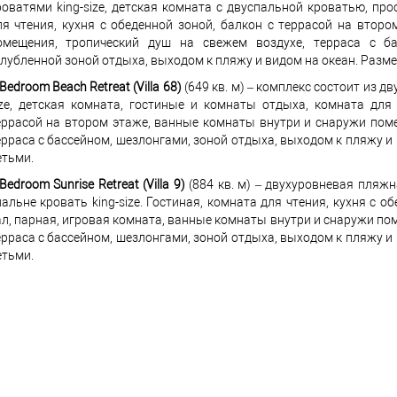
роватями king-size, детская комната с двуспальной кроватью, пр
ля чтения, кухня с обеденной зоной, балкон с террасой на втор
омещения, тропический душ на свежем воздухе, терраса с ба
глубленной зоной отдыха, выходом к пляжу и видом на океан. Разме
Bedroom Beach Retreat (Villa 68)
(649 кв. м) – комплекс состоит из д
ize, детская комната, гостиные и комнаты отдыха, комната для 
еррасой на втором этаже, ванные комнаты внутри и снаружи поме
ерраса с бассейном, шезлонгами, зоной отдыха, выходом к пляжу и 
етьми.
Bedroom Sunrise Retreat (Villa 9)
(884 кв. м) – двухуровневая пляж
пальне кровать king-size. Гостиная, комната для чтения, кухня с 
ал, парная, игровая комната, ванные комнаты внутри и снаружи по
ерраса с бассейном, шезлонгами, зоной отдыха, выходом к пляжу и 
етьми.