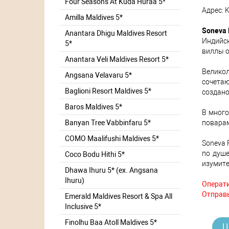
Four Seasons At Kuda Huraa 5*
Адрес: K
Amilla Maldives 5*
Soneva 
Anantara Dhigu Maldives Resort
Индийс
5*
виллы о
Anantara Veli Maldives Resort 5*
Великол
Angsana Velavaru 5*
сочетаю
Baglioni Resort Maldives 5*
создано
Baros Maldives 5*
В много
поварам
Banyan Tree Vabbinfaru 5*
COMO Maalifushi Maldives 5*
Soneva 
по душе
Coco Bodu Hithi 5*
изумите
Dhawa Ihuru 5* (ex. Angsana
Ihuru)
Операти
Отправь
Emerald Maldives Resort & Spa All
Inclusive 5*
Finolhu Baa Atoll Maldives 5*
Ц