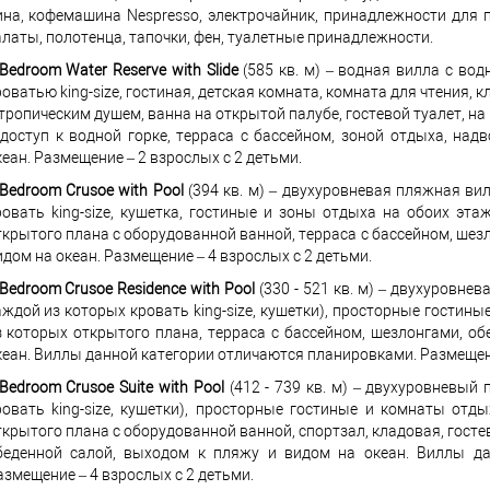
ина, кофемашина Nespresso, электрочайник, принадлежности для п
алаты, полотенца, тапочки, фен, туалетные принадлежности.
-Bedroom Water Reserve with Slide
(585 кв. м) – водная вилла с во
роватью king-size, гостиная, детская комната, комната для чтения,
 тропическим душем, ванна на открытой палубе, гостевой туалет, н
 доступ к водной горке, терраса с бассейном, зоной отдыха, на
кеан. Размещение – 2 взрослых с 2 детьми.
-Bedroom Crusoe with Pool
(394 кв. м) – двухуровневая пляжная ви
ровать king-size, кушетка, гостиные и зоны отдыха на обоих эт
ткрытого плана с оборудованной ванной, терраса с бассейном, шез
идом на океан. Размещение – 4 взрослых с 2 детьми.
-Bedroom Crusoe Residence with Pool
(330 - 521 кв. м) – двухуровне
аждой из которых кровать king-size, кушетки), просторные гостин
з которых открытого плана, терраса с бассейном, шезлонгами, о
кеан. Виллы данной категории отличаются планировками. Размещени
-Bedroom Crusoe Suite with Pool
(412 - 739 кв. м) – двухуровневый
ровать king-size, кушетки), просторные гостиные и комнаты отд
ткрытого плана с оборудованной ванной, спортзал, кладовая, госте
беденной салой, выходом к пляжу и видом на океан. Виллы да
азмещение – 4 взрослых с 2 детьми.