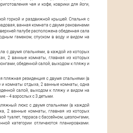
риготовления чая и кофе, коврики для йоги,
дной горкой и раздвижной крышей. Спальня с
 кладовая, ванная комната с двумя раковинами
а верхней палубе расположена обеденная сала
дводным гамаком, спуском в воду и видом на
лла с двумя спальнями, в каждой из которых
ажах, 2 ванные комнаты, главная из которых
лонгами, обеденной салой, выходом к пляжу и
вая пляжная резиденция с двумя спальнями (в
ые и комнаты отдыха, 2 ванные комнаты, одна
беденной салой, выходом к пляжу и видом на
е – 4 взрослых с 3 детьми.
 пляжный люкс с двумя спальнями (в каждой
ыха, 2 ванные комнаты, главная из которых
вой туалет, терраса с бассейном, шезлонгами,
нной категории отличаются планировками.