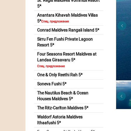
St. Regis Maldives Vommuli Resort
5*
Anantara Kihavah Maldives Villas
5*
Спец. предложение
Conrad Maldives Rangali Island 5*
Sirru Fen Fushi Private Lagoon
Resort 5*
Four Seasons Resort Maldives at
Landaa Giraavaru 5*
Спец. предложение
One & Only Reethi Rah 5*
Soneva Fushi 5*
The Nautilus Beach & Ocean
Houses Maldives 5*
The Ritz-Carlton Maldives 5*
Waldorf Astoria Maldives
Ithaafushi 5*