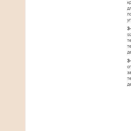
к
д
п
у
3-
s
т
т
д
3-
с
з
т
д