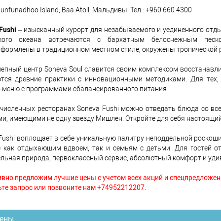
unfunadhoo Island, Baa Atoll, Мальдивы. Тел.: +960 660 4300
Fushi
– изысканный курорт для незабываемого и уединенного отды
кого океана встречаются с бархатным белоснежным песк
формлены в традиционном местном стиле, окружены тропической 
епный центр Soneva Soul славится своим комплексом восстанавл
тся древние практики с инновационными методиками. Для тех, 
 меню с программами сбалансированного питания.
численных ресторанах Soneva Fushi можно отведать блюда со вс
и, имеющими не одну звезду Мишлен. Откройте для себя настоящи
Fushi воплощает в себе уникальную палитру неподдельной роскоши
 как отдыхающим вдвоем, так и семьям с детьми. Для гостей о
льная природа, первоклассный сервис, абсолютный комфорт и уди
вно предложим лучшие цены с учетом всех акций и спецпредложен
те запрос или позвоните нам +74952212207.
ены