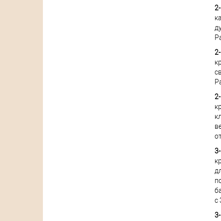
2
к
д
Р
2-
к
с
Р
2
к
к
в
о
3-
к
д
п
б
с 
3-