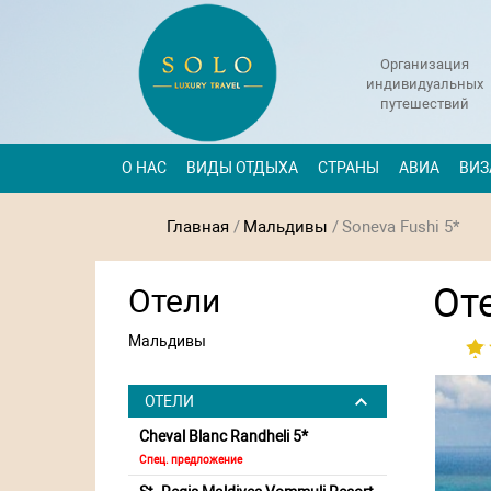
Организация
индивидуальных
путешествий
О НАС
ВИДЫ ОТДЫХА
СТРАНЫ
АВИА
ВИЗ
Главная
/
Мальдивы
/
Soneva Fushi 5*
Оте
Отели
Мальдивы
ОТЕЛИ
Cheval Blanc Randheli 5*
Спец. предложение