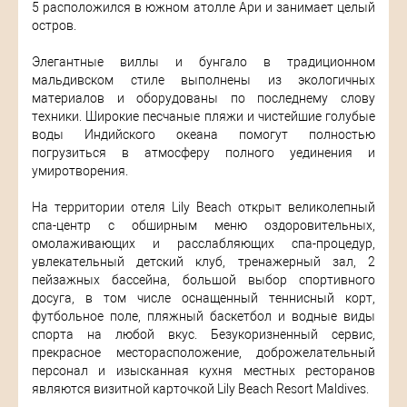
5 расположился в южном атолле Ари и занимает целый
остров.
Элегантные виллы и бунгало в традиционном
мальдивском стиле выполнены из экологичных
материалов и оборудованы по последнему слову
техники. Широкие песчаные пляжи и чистейшие голубые
воды Индийского океана помогут полностью
погрузиться в атмосферу полного уединения и
умиротворения.
На территории отеля Lily Beach открыт великолепный
спа-центр с обширным меню оздоровительных,
омолаживающих и расслабляющих спа-процедур,
увлекательный детский клуб, тренажерный зал, 2
пейзажных бассейна, большой выбор спортивного
досуга, в том числе оснащенный теннисный корт,
футбольное поле, пляжный баскетбол и водные виды
спорта на любой вкус. Безукоризненный сервис,
прекрасное месторасположение, доброжелательный
персонал и изысканная кухня местных ресторанов
являются визитной карточкой Lily Beach Resort Maldives.