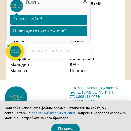
Галина
Гонконг
Сен-Бартельми
Греция
Сингапур
Израиль
Словения
Здравствуйте!
Индонезия
США
Иордания
Таиланд
Планируете путешествие?
Испания
Танзания
Италия
Турция
Кипр
Франция
Введите сообщение
Китай
Чехия
Маврикий
Швейцария
Мальдивы
ЮАР
Марокко
Япония
115191, г. Москва, Духовской
пер., д, 17/12, оф. 15. ИНН
7728868148 ОГРН
1147746050440
Карта проезда
Наш сайт использует файлы cookies. Оставаясь на сайте, вы
соглашаетесь с
политикой их применения
. Запретить обработку cookies
Политика обработки
можно в настройках Вашего браузера.
персональных данных
Позвоните нам
Напишите нам
Принять
8 (495) 221-22-07
solo@solo-tours.ru