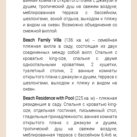
ванная комната открытого плана с джакузи и
душем, тропический душ на свежем воздухе,
меблированная терраса с бассейном,
шезлонгами, зоной отдыха, выходом к пляжу
и видом на океан. Возможно объединение со
смежной виллой.
Beach Family Villa
(136 кв. м) – семейная
пляжная вилла в саду, состоящая из двух
соединенных между собой вилл. Спальня с
кроватью king-size, спальня с двумя
односпальными кроватями, 2 кушетки,
туалетный столик, 2 ванные комнаты
открытого плана с джакузи и душем, терраса с
шезлонгами, выходом к пляжу и видом на
океан.
Beach Residence with Pool
(225 кв. м) – пляжная
резиденция в саду. Спальня с кроватью king-
size, отдельная гостиная, письменный стол,
гладильные принадлежности, ванная комната
открытого плана с джакузи и душем,
тропический душ на свежем воздухе,
меблированная терраса с бассейном 6,4х6 м,