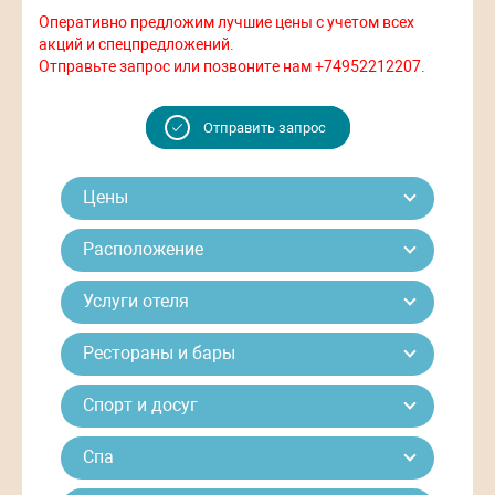
Оперативно предложим лучшие цены с учетом всех
акций и спецпредложений.
Отправьте запрос или позвоните нам +74952212207.
Отправить запрос
Цены
Расположение
Услуги отеля
Рестораны и бары
Спорт и досуг
Спа