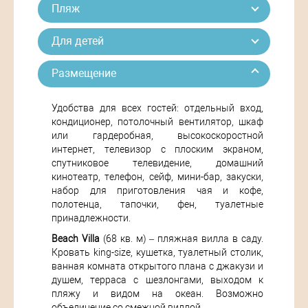
Пляж
Для детей
Размещение
Удобства для всех гостей: отдельный вход,
кондиционер, потолочный вентилятор, шкаф
или гардеробная, высокоскоростной
интернет, телевизор с плоским экраном,
спутниковое телевидение, домашний
кинотеатр, телефон, сейф, мини-бар, закуски,
набор для приготовления чая и кофе,
полотенца, тапочки, фен, туалетные
принадлежности.
Beach Villa
(68 кв. м) – пляжная вилла в саду.
Кровать king-size, кушетка, туалетный столик,
ванная комната открытого плана с джакузи и
душем, терраса с шезлонгами, выходом к
пляжу и видом на океан. Возможно
объединение со смежной виллой.