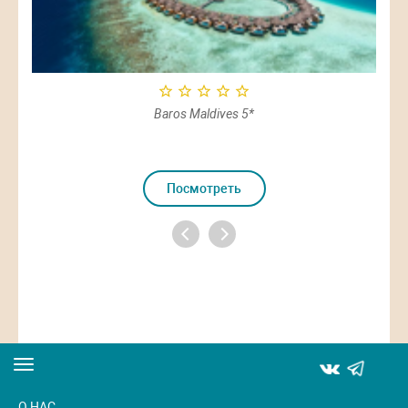
вать
Baros Maldives 5*
Посмотреть
Toggle
navigation
О НАС