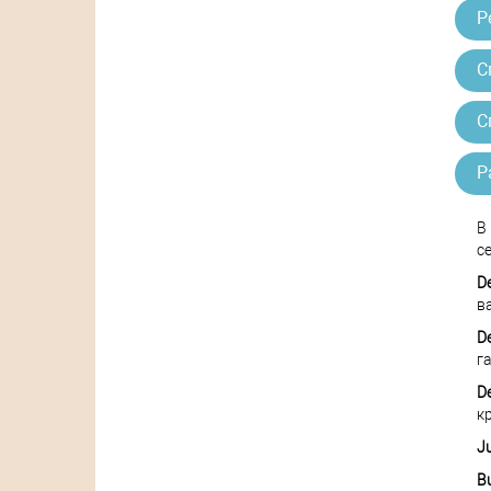
Р
С
С
Р
В
се
D
в
D
г
D
к
Ju
Bu