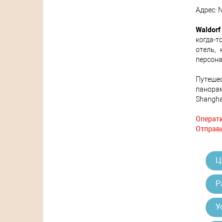
Адрес: N
Waldorf
когда-
отель, 
персона
Путеше
панорам
Shangha
Операти
Отправь
Ц
Р
У