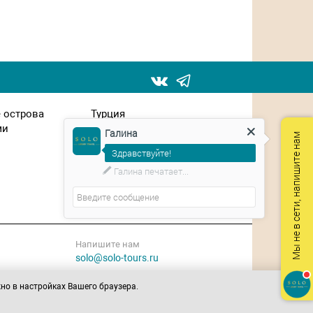
 острова
Турция
ми
Франция
Галина
Мы не в сети, напишите нам
Чехия
Здравствуйте!
Швейцария
ЮАР
Планируете путешествие?
Япония
Напишите нам
solo@solo-tours.ru
жно в настройках Вашего браузера.