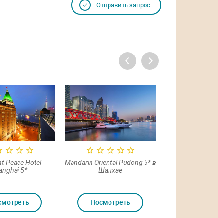
Отправить запрос
t Peace Hotel
Mandarin Oriental Pudong 5* в
The Peninsula S
anghai 5*
Шанхае
Шанх
смотреть
Посмотреть
Посмот