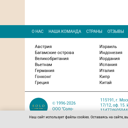
О НАС
НАША КОМАНДА
СТРАНЫ
ОТЗЫВЫ
Австрия
Израиль
Багамские острова
Индонезия
Великобритания
Иордания
Вьетнам
Испания
Германия
Италия
Гонконг
Кипр
Греция
Китай
115191, г. Мос
© 1996-2026
17/12, оф. 15
ООО "Соло-
114774605044
тур С"
Карта проезда
Наш сайт использует файлы cookies. Оставаясь на сайте, в
Политика обра