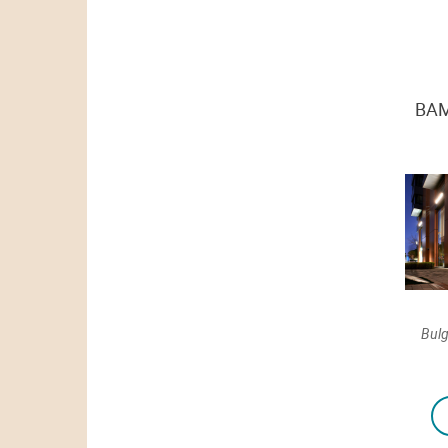
ВАМ
Banyan Tree Shanghai on the
Bulg
Bund 5*
Посмотреть