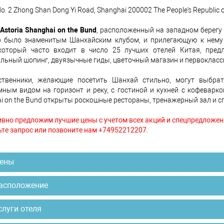
o. 2 Zhong Shan Dong Yi Road, Shanghai 200002 The People's Republic o
 Astoria Shanghai on the Bund
, расположенный на западном берегу 
то было знаменитым Шанхайским клубом, и прилегающую к нему 
который часто входит в число 25 лучших отелей Китая, предл
льный шопинг, двуязычные гиды, цветочный магазин и первоклассн
ственники, желающие посетить Шанхай стильно, могут выбра
ным видом на горизонт и реку, с гостиной и кухней с кофеваркой
i on the Bund открыты роскошные рестораны, тренажерный зал и сп
вно предложим лучшие цены с учетом всех акций и спецпредложен
те запрос или позвоните нам +74952212207.
ены
асположение
слуги отеля