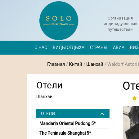
Организация
индивидуальных
путешествий
О НАС
ВИДЫ ОТДЫХА
СТРАНЫ
АВИА
ВИЗ
Главная
/
Китай
/
Шанхай
/
Waldorf Astori
Оте
Отели
Шанхай
ОТЕЛИ
Mandarin Oriental Pudong 5*
The Peninsula Shanghai 5*