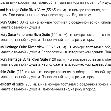
тдельными кроватями, гардеробная, ванная комната с ванной и ду
nd Heritage Suite River View
(55-65 кв. м) - в номере гостиная, спа
ушем. Расположены в историческом здании. Вид на реку.
xury Suite
(100 кв. м) - в номере гостиная с обеденной зоной, спаль
омната с ванной и душем.
xury Suite Panorama River Suite
(100 кв. м) - в номере гостиная, спа
омната с ванной и душем. Панорамный вид на реку и город.
ub Heritage Suite River View
(80-95 кв. м) - в номере гостиная с об
омната с ванной и душем. Расположены в историческом здании. Пан
xury Heritage Suite River Suite
(120 кв. м) - в номере гостиная с об
омната с ванной и душем. Расположены в историческом здании. Вид н
ble Suite
(210 кв. м) - в номере гостиная с обеденной зоной, ку
омната с ванной и душем. Панорамный вид на реку и город.
esidential Suite
(260 кв. м) - в номере гостиная с обеденной зоной, 
омната с ванной и душем. Панорамный вид на реку и город.