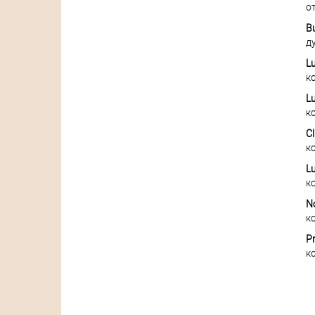
о
Bu
д
Lu
к
Lu
к
Cl
к
Lu
к
No
к
Pr
к