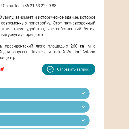
f China Тел: +86 21 63 22 99 88
Хуанпу, занимает и историческое здание, которое
современную пристройку. Этот пятизвездочный
агает такие удобства, как собственный бутик,
ые услуги дворецкого.
ть президентский люкс площадью 260 кв. м с
 для эспрессо. Также для гостей Waldorf Astoria
а-центр.
ий.
Отправить запрос