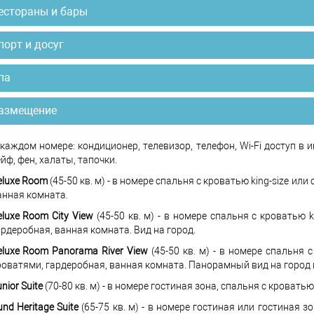
естораны и бары
порт и досуг
па
азмещение
 каждом номере: кондиционер, телевизор, телефон, Wi-Fi доступ в 
йф, фен, халаты, тапочки.
eluxe Room
(45-50 кв. м) - в номере спальня с кроватью king-size и
анная комната.
eluxe Room City View
(45-50 кв. м) - в номере спальня с кроватью 
ардеробная, ванная комната. Вид на город.
eluxe Room Panorama River View
(45-50 кв. м) - в номере спальня 
роватями, гардеробная, ванная комната. Панорамный вид на город и
nior Suite
(70-80 кв. м) - в номере гостиная зона, спальня с кроватью
nd Heritage Suite
(65-75 кв. м) - в номере гостиная или гостиная зо