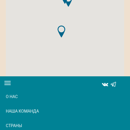
Toggle
navigation
О НАС
НАША КОМАНДА
СТРАНЫ