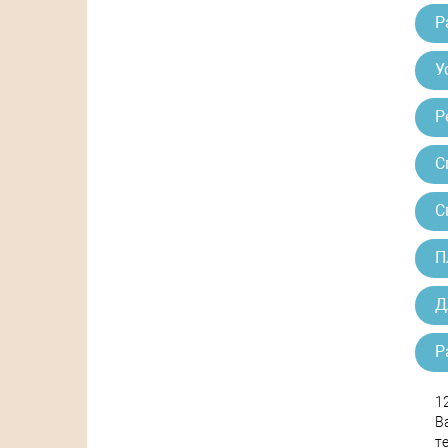
Р
У
Р
С
С
П
Д
Р
1
В
т