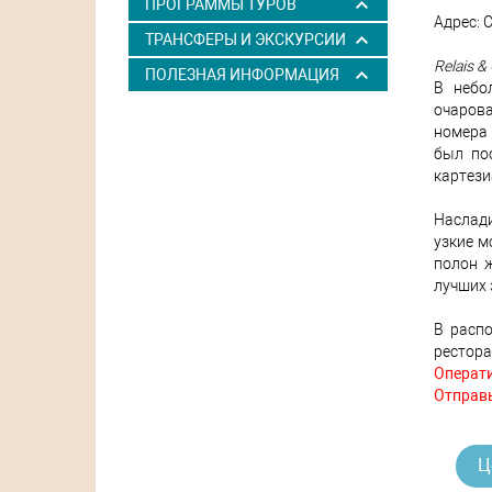
ПРОГРАММЫ ТУРОВ
Адрес: C
ТРАНСФЕРЫ И ЭКСКУРСИИ
Relais &
ПОЛЕЗНАЯ ИНФОРМАЦИЯ
В небо
очаров
номера 
был по
картези
Наслади
узкие м
полон ж
лучших 
В расп
рестора
Операти
Отправь
Ц