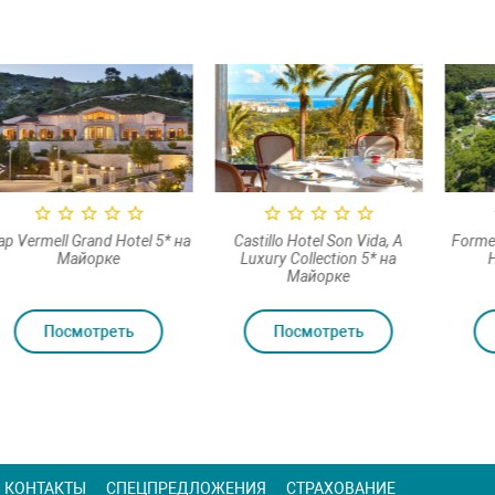
rmell Grand Hotel 5* на
Castillo Hotel Son Vida, A
Formentor,
Майорке
Luxury Collection 5* на
Hotel
Майорке
Посмотреть
Посмотреть
По
КОНТАКТЫ
СПЕЦПРЕДЛОЖЕНИЯ
СТРАХОВАНИЕ