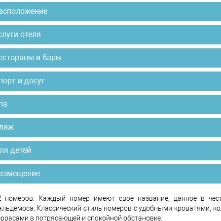
асположение
слуги отеля
естораны и бары
порт и досуг
па
ляж
ля детей
азмещение
2 номеров. Каждый номер имеют свое название, данное в чес
альдемоса. Классический стиль номеров с удобными кроватями, 
еррасами в потрясающей и спокойной обстановке.