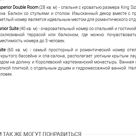
uperior Double Room
(28 кв. м) - спальня с кроватью размера King S
кна. Балкон со стульями и столом. Изысканный декор вместе с п
ветлый номер является идеальным местом для романтического отды
nior Suite
(40 кв. м) - очаровательный номер со спальней и гостин
ксклюзивной террасой или балконом, где можно почувствоват
местимость номера до 3 человек.
ite
(60 кв. м) - самый просторный и романтический номер отел
ткрытого бассейна и спа-салона, располагает уютным крытым ла
идом на долину и Королевский картезианский монастырь. Ванная 
елкой плиткой, с отдельным душем и гидромассажной ванной. Нал
еловек.
 ТАК ЖЕ МОГУТ ПОНРАВИТЬСЯ