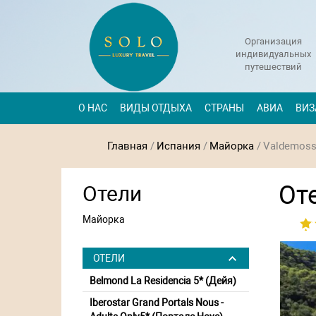
Организация
индивидуальных
путешествий
О НАС
ВИДЫ ОТДЫХА
СТРАНЫ
АВИА
ВИЗ
Главная
/
Испания
/
Майорка
/
Valdemoss
От
Отели
Майорка
ОТЕЛИ
Belmond La Residencia 5* (Дейя)
Iberostar Grand Portals Nous -