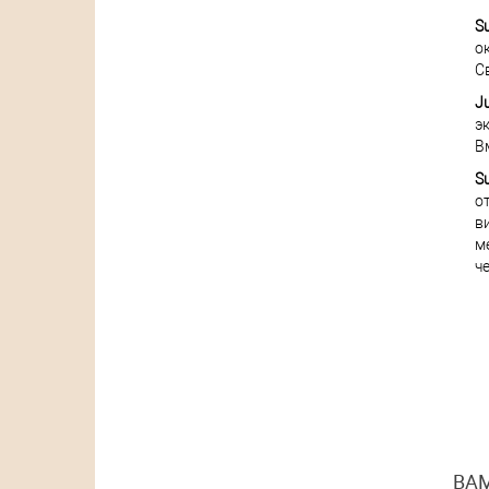
S
о
С
Ju
э
В
Su
о
в
м
ч
ВАМ