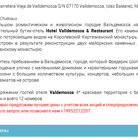
arretera Vieja de Valldemossa S/N 07170 Valldemossa, Islas Baleares, 
 Chateaux
льшом романтическом и живописном городке Вальдемосса н
ательный бутик-отель
Hotel Valldemossa & Restaurant
. Его каме
с потрясающим видом на Королевский Картезианский монастырь и
строен в результате реконструкции двух майоркских каменных
анскому монастырю.
тесь пребыванием в Вальдемоссе, городе, который Фредерик Шоп
ощеные улочки с маленькими домиками и характерными горшкам
изни с большим количеством культуры, концертов, небольших 
закатов на острове.
оряжении гостей отеля
Valdemossa
4* красивая территория с ба
н и всего 12 номеров.
вно предложим лучшие цены с учетом всех акций и спецпредложен
те запрос или позвоните нам +74952212207.
ены