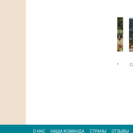
Belmond La Residencia 5*
Cap Ve
Дейя (Майорка)
Посмотреть
О НАС
НАША КОМАНДА
СТРАНЫ
ОТЗЫВЫ