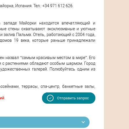
Майорка, Испания. Тел.: +34 971 612 626.
а западе Майорки находится впечатляющий и
нные стены охватывают эксклюзивные и уютные
 залив Пальма. Отель, работающий с 2004 года,
 домов 19 века, которые раньше принадлежали
ен назвал “самым красивым местом в мире”. Его
и с растениями обладают особым шармом. Город
художественных галерей. Полюбуйтесь одним из
ссейнами, террасы, спа-центр, банкетные залы,
ий.
Отправить запрос