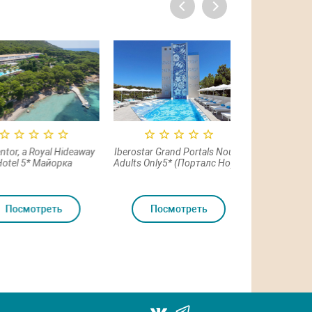
 a Royal Hideaway
Iberostar Grand Portals Nous -
Iberostar Select
 5* Майорка
Adults Only5* (Порталс Ноус)
Palma 5* остр
смотреть
Посмотреть
Посмот