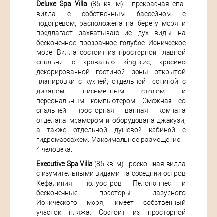
Deluxe Spa Villa
(85 кв. м) - прекрасная спа-
вилла с собственным бассейном с
подогревом, расположена на берегу моря и
предлагает захватывающие дух виды на
бесконечное прозрачное голубое Ионическое
море. Вилла состоит из просторной главной
спальни с кроватью king-size, красиво
декорированной гостиной зоны открытой
планировки с кухней, отдельной гостиной с
диваном, письменным столом и
персональным компьютером. Смежная со
спальней просторная ванная комната
отделана мрамором и оборудована джакузи,
а также отдельной душевой кабиной с
гидромассажем. Максимальное размещение –
4 человека.
Executive Spa Villa
(85 кв. м) - роскошная вилла
с изумительными видами на соседний остров
Кефалиния, полуостров Пелопоннес и
бесконечные просторы лазурного
Ионического моря, имеет собственный
участок пляжа. Состоит из просторной