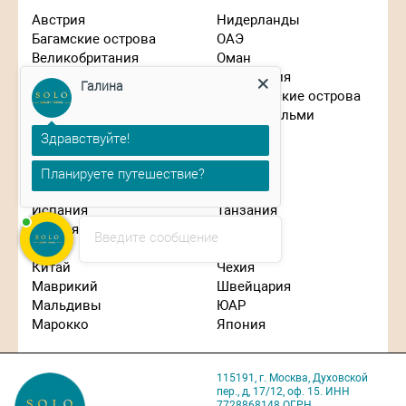
Австрия
Нидерланды
Багамские острова
ОАЭ
Великобритания
Оман
Вьетнам
Португалия
Галина
Германия
Сейшельские острова
Гонконг
Сен-Бартельми
Греция
Сингапур
Здравствуйте!
Израиль
Словения
Планируете путешествие?
Индонезия
США
Иордания
Таиланд
Испания
Танзания
Италия
Турция
Введите сообщение
Кипр
Франция
Китай
Чехия
Маврикий
Швейцария
Мальдивы
ЮАР
Марокко
Япония
115191, г. Москва, Духовской
пер., д, 17/12, оф. 15. ИНН
7728868148 ОГРН