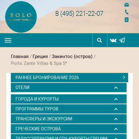
navigation
8 (495) 221-22-07
Toggle
navigation
Главная
/
Греция
/
Закинтос (остров)
/
Porto Zante Villas & Spa 5*
РАННЕЕ БРОНИРОВАНИЕ 2026
ОТЕЛИ
ГОРОДА И КУРОРТЫ
ПРОГРАММЫ ТУРОВ
ТРАНСФЕРЫ И ЭКСКУРСИИ
ГРЕЧЕСКИЕ ОСТРОВА
ТАЛАССОТЕРАПИЯ И СПА-КУРОРТЫ ГРЕЦИИ