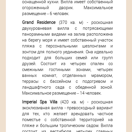
оснащенной кухни. Вилла имеет собственный
огороженный дворик. Максимальное
размещение – 6 человек.
Grand Residence
(370 кв. м) - роскошная
двухуровневая вилла с потрясающими
панорамными видами на залив расположена
на берегу моря и имеет собственный участок
пляжа с персональными шезлонгами и
зонтом для полного уединения. Она идеально
подходит для больших семей или групп
друзей. Состоит из четырех спален со
смежными гостиными зонами, четырех
ванных комнат, отделанных мрамором,
террасы с бассейном с подогревом и
ландшафтного сада с обеденной зоной.
Максимальное размещение – 14 человек.
Imperial Spa Villa
(420 кв. м) - роскошная
эксклюзивная вилла - превосходный вариант
для тех, кто желает арендовать частное
поместье с собственной территорией на
пляже и большим тропическим садом. Вилла
состоит из вестибюля, четырех главных