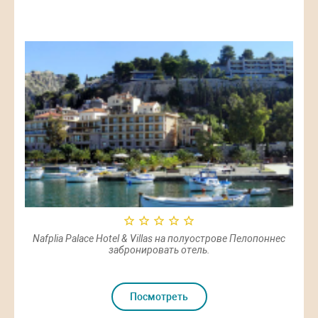
ове
Nafplia Palace Hotel & Villas на полуострове Пелопоннес
The
забронировать отель.
Посмотреть