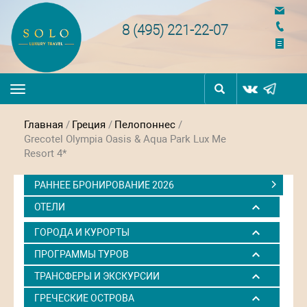
navigation
8 (495) 221-22-07
Toggle
navigation
Главная
/
Греция
/
Пелопоннес
/
Grecotel Olympia Oasis & Aqua Park Lux Me
Resort 4*
РАННЕЕ БРОНИРОВАНИЕ 2026
ОТЕЛИ
ГОРОДА И КУРОРТЫ
ПРОГРАММЫ ТУРОВ
ТРАНСФЕРЫ И ЭКСКУРСИИ
ГРЕЧЕСКИЕ ОСТРОВА