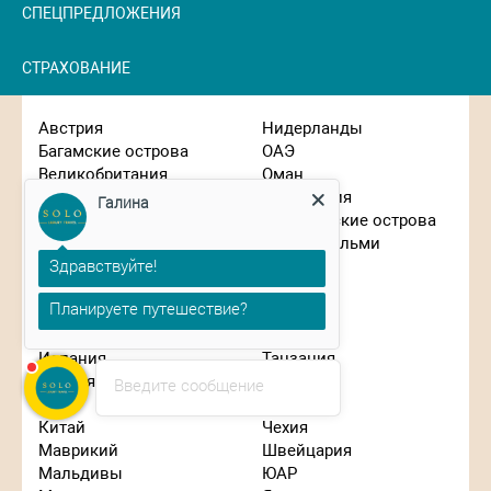
СПЕЦПРЕДЛОЖЕНИЯ
СТРАХОВАНИЕ
Австрия
Нидерланды
Багамские острова
ОАЭ
Великобритания
Оман
Вьетнам
Португалия
Галина
Германия
Сейшельские острова
Гонконг
Сен-Бартельми
Здравствуйте!
Греция
Сингапур
Израиль
Словения
Планируете путешествие?
Индонезия
США
Иордания
Таиланд
Испания
Танзания
Италия
Турция
Введите сообщение
Кипр
Франция
Китай
Чехия
Маврикий
Швейцария
Мальдивы
ЮАР