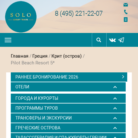
navigation
8 (495) 221-22-07
Toggle
navigation
Главная
/
Греция
/
Крит (остров)
/
Pilot Beach Resort 5*
РАННЕЕ БРОНИРОВАНИЕ 2026
ОТЕЛИ
ГОРОДА И КУРОРТЫ
ПРОГРАММЫ ТУРОВ
ТРАНСФЕРЫ И ЭКСКУРСИИ
ГРЕЧЕСКИЕ ОСТРОВА
ТАЛАССОТЕРАПИЯ И СПА-КУРОРТЫ ГРЕЦИИ