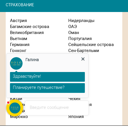
СТРАХОВАНИЕ
Австрия
Нидерланды
Багамские острова
ОАЭ
Великобритания
Оман
Вьетнам
Португалия
Германия
Сейшельские острова
Гонконг
Сен-Бартельми
Греция
Сингапур
Галина
Израиль
Словения
Индонезия
США
Иордания
Таиланд
Здравствуйте!
Испания
Танзания
Италия
Турция
Планируете путешествие?
Кипр
Франция
Китай
Чехия
Маврикий
Швейцария
Введите сообщение
Мальдивы
ЮАР
Марокко
Япония