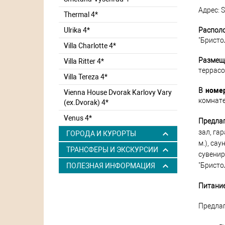
Адрес: S
Thermal 4*
Распол
Ulrika 4*
"Бристо
Villa Charlotte 4*
Размещ
Villa Ritter 4*
террасо
Villa Tereza 4*
В
номер
Vienna House Dvorak Karlovy Vary
комнате
(ex.Dvorak) 4*
Venus 4*
Предлаг
зал, га
ГОРОДА И КУРОРТЫ
м.), са
ТРАНСФЕРЫ И ЭКСКУРСИИ
сувенир
"Бристол
ПОЛЕЗНАЯ ИНФОРМАЦИЯ
Питани
Предла