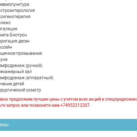
невмопунктура
астроэнтерология
ксигенотерапия
олюкс
нгаляция
ампа Биотрон
рригация десен
ассейн
ишечное промывание
ауна
имфодренаж (ручной)
ренажерный зал
имфодренаж (аппаратный)
ечение детей
ирургический осмотр
вно предложим лучшие цены с учетом всех акций и спецпредложен
те запрос или позвоните нам +74952212207.
ены