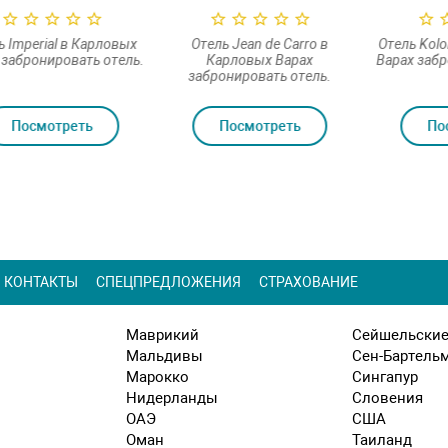
 Imperial в Карловых
Отель Jean de Carro в
Отель Kol
 забронировать отель.
Карловых Варах
Варах забр
забронировать отель.
Посмотреть
Посмотреть
По
КОНТАКТЫ
СПЕЦПРЕДЛОЖЕНИЯ
СТРАХОВАНИЕ
Маврикий
Сейшельские
Мальдивы
Сен-Бартель
Марокко
Сингапур
Нидерланды
Словения
ОАЭ
США
Оман
Таиланд