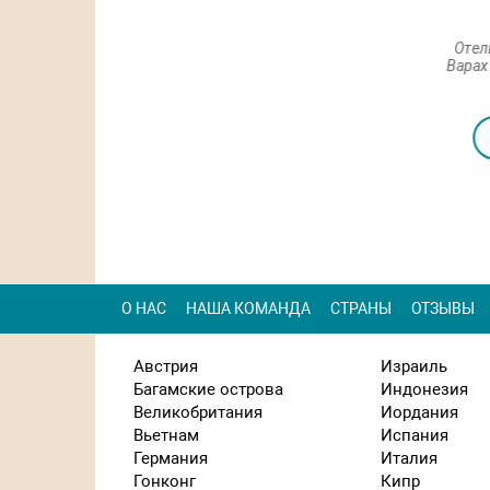
Отель Ester в Карловых
Grandhotel Pupp de Luxe в
Отель
арах забронировать отель.
Карловых Варах
Варах
забронировать отель.
Посмотреть
Посмотреть
О НАС
НАША КОМАНДА
СТРАНЫ
ОТЗЫВЫ
Австрия
Израиль
Багамские острова
Индонезия
Великобритания
Иордания
Вьетнам
Испания
Германия
Италия
Гонконг
Кипр