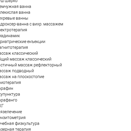
уш Шарко
емчужная ванна
глекислая ванна
ихревые ванны
идроксер-ванна с вихр. массажем
лектротерапия
иадинамик
ериатрические енъекции
агнитотерапия
ассаж классический
бщий массаж классический
астичный массаж рефлекторный
ассаж подводный
ассаж на плоскостопие
риотерапия
арафин
купунктура
арафанго
КГ
рязелечение
ензитометрия
ечебная физкультура
азерная терапия