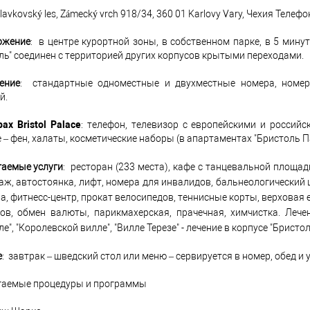
lavkovský les, Zámecký vrch 918/34, 360 01 Karlovy Vary, Чехия Телефо
ожение
: в центре курортной зоны, в собственном парке, в 5 минут
ль" соединен с территорией других корпусов крытыми переходами.
ение
: стандартные одноместные и двухместные номера, номер
й.
ах Bristol Palace
: телефон, телевизор с европейскими и российс
 – фен, халаты, косметические наборы (в апартаментах "Бристоль Па
аемые услуги
: ресторан (233 места), кафе с танцевальной площадк
раж, автостоянка, лифт, номера для инвалидов, бальнеологический ц
уна, фитнесс-центр, прокат велосипедов, теннисные корты, верховая
ов, обмен валюты, парикмахерская, прачечная, химчистка. Леч
е", "Королевской вилле", "Вилле Терезе" - лечение в корпусе "Бристол
е
: завтрак – шведский стол или меню – сервируется в номер, обед и 
гаемые процедуры и программы