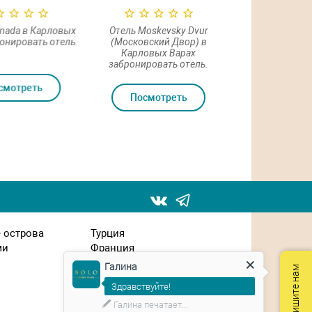
onada в Карловых
Отель Moskevsky Dvur
Отель Ostende 
онировать отель.
(Московский Двор) в
Карловых
Карловых Варах
забронирова
забронировать отель.
смотреть
Посмот
Посмотреть
 острова
Турция
ми
Франция
Чехия
Галина
Швейцария
Здравствуйте!
ЮАР
Япония
Планируете путешествие?