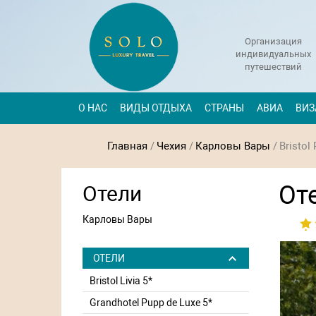
Организация
индивидуальных
путешествий
О НАС
ВИДЫ ОТДЫХА
СТРАНЫ
АВИА
ВИЗ
Главная
/
Чехия
/
Карловы Вары
/
Bristol
Оте
Отели
Карловы Вары
ОТЕЛИ
Bristol Livia 5*
Grandhotel Pupp de Luxe 5*