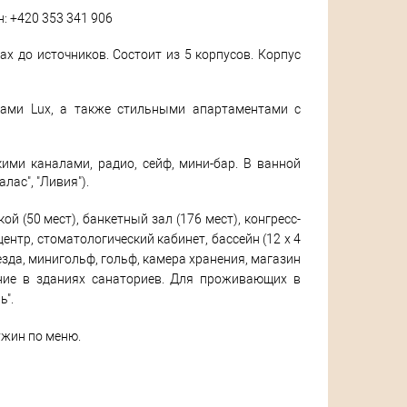
н: +420 353 341 906
ах до источников. Состоит из 5 корпусов. Корпус
ами Lux, а также стильными апартаментами с
кими каналами, радио, сейф, мини-бар. В ванной
лас", "Ливия").
ой (50 мест), банкетный зал (176 мест), конгресс-
ентр, стоматологический кабинет, бассейн (12 х 4
 езда, минигольф, гольф, камера хранения, магазин
ение в зданиях санаториев. Для проживающих в
ь".
ужин по меню.