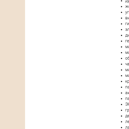
д
ж
у
в
г
э
д
г
м
м
о
ч
м
м
к
п
а
п
Э
г
д
л
л