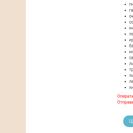
п
г
о
с
и
л
и
б
к
с
л
т
л
л
х
Операти
Отправь
Ц