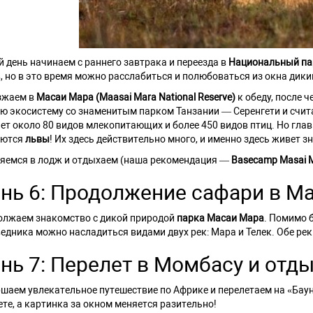
 день начинаем с раннего завтрака и переезда в
Национальный па
, но в это время можно расслабиться и полюбоваться из окна дик
зжаем в
Масаи Мара (Maasai Mara National Reserve)
к обеду, после 
ю экосистему со знаменитым парком Танзании — Серенгети и счита
ет около 80 видов млекопитающих и более 450 видов птиц. Но гл
аются
львы
! Их здесь действительно много, и именно здесь живет 
яемся в лодж и отдыхаем (наша рекомендация —
Basecamp Masai 
нь 6: Продолжение сафари в М
лжаем знакомство с дикой природой
парка Масаи Мара
. Помимо 
едника можно насладиться видами двух рек: Мара и Телек. Обе ре
нь 7: Перелет в Момбасу и отд
шаем увлекательное путешествие по Африке и перелетаем на «Бау
ете, а картинка за окном меняется разительно!