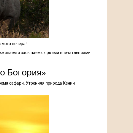
амого вечера!
 ужинаем и засыпаем с яркими впечатлениями.
о Богория»
время сафари. Утренняя природа Кении