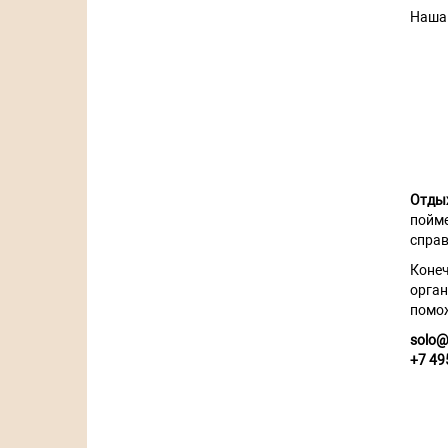
Наша 
Отдых
пойме
справ
Конеч
орган
помож
solo@
+7 49