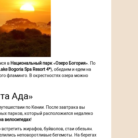
мся в
Национальный парк «Озеро Богория»
. По
Lake Bogoria Spa Resort 4*
), обедаем и едем на
лого фламинго. В окрестностях озера можно
та Ада»
утешествии по Кении. После завтрака вы
ьных парков, который расположился недалеко
на велосипедах
!
 встретить жирафов, буйволов, стаи обезьян.
оселились неповоротливые бегемоты. На берегах