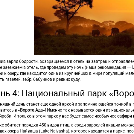
ив заряд бодрости, возвращаемся в отель на завтрак и отправляе
е заезжаем в отель, где проведем эту ночь (наша рекомендация —
и к озеру, где находится одна из крупнейших в мире популяций ма
ть газелей, зебр, бабуинов и редких куду.
нь 4: Национальный парк «Воро
няшний день станет еще одной яркой и запоминающейся точкой в п
витесь в
«Ворота Ада»
! Именно так называется один из национал
йроби. И только в этом парке у вас будет самое необычное
сафари 
ке обитает порядка 450 видов птиц, а среди зарослей акации можно
дах озера Найваша (Lake Naivasha), которое находится в парке, п