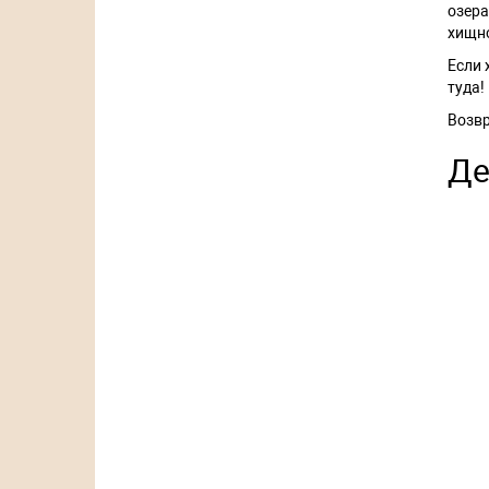
озера
хищно
Если 
туда!
Возвр
Де