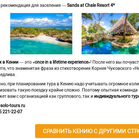
рекомендация для заселения —
Sands at Chale Resort 4*
 в Кении
— это
«once in a lifetime experience»
! После него вы почув
те, что знаменитая фраза из стихотворения Корнея Чуковского «Не 
едлива.
но, при планировании тура в Кению надо учитывать огромное коли
изовать такую поездку крайне сложно. Поэтому опытная команда
ет вам с организацией как группового, так и
индивидуального тур
solo-tours.ru
5 221-22-07
СРАВНИТЬ КЕНИЮ С ДРУГИМИ СТ