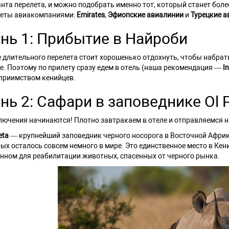
нта перелета, и можно подобрать именно тот, который станет бол
леты авиакомпаниями:
Emirates
,
Эфиопские авиалинии
и
Турецкие а
нь 1: Прибытие в Найроби
 длительного перелета стоит хорошенько отдохнуть, чтобы набрат
е. Поэтому по прилету сразу едем в отель (наша рекомендация —
In
приимством кенийцев.
нь 2: Сафари в заповеднике Ol P
ючения начинаются! Плотно завтракаем в отеле и отправляемся 
eta
— крупнейший заповедник черного носорога в Восточной Африке
ых осталось совсем немного в мире. Это единственное место в Кен
нном для реабилитации животных, спасенных от черного рынка.