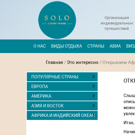
Организация
индивидуальных
путешествий
О НАС
ВИДЫ ОТДЫХА
СТРАНЫ
АВИА
ВИЗ
Главная
/
Это интересно
/
Открываем Афр
ПОПУЛЯРНЫЕ СТРАНЫ
ОТК
ЕВРОПА
Слыша
АМЕРИКА
описы
АЗИЯ И ВОСТОК
можно
увлек
АФРИКА И ИНДИЙСКИЙ ОКЕАН
Итак,
Начин