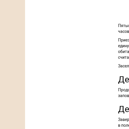
Пятый
часов
Прие
едину
обита
счит
Засел
Де
Продо
запов
Де
Завер
в пол