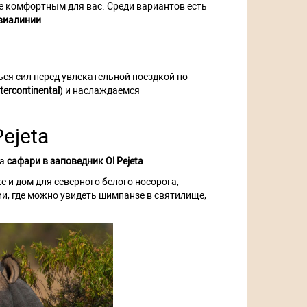
ее комфортным для вас. Среди вариантов есть
виалинии
.
ься сил перед увлекательной поездкой по
tercontinental
) и наслаждаемся
ejeta
на
сафари в заповедник Ol Pejeta
.
 и дом для северного белого носорога,
ии, где можно увидеть шимпанзе в святилище,