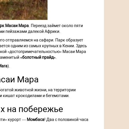
рк Масаи Мара
. Переезд займет около пяти
ими пейзажами далекой Африки.
чего отправляемся на сафари. Парк образует
ется одним из самых крупных в Кении. Здесь
авной «достопримечательностью» Масаи Мара
знаменитый
«болотный прайд»
.
Mara
).
асаи Мара
богатой животной жизни, на территории
ки кишат крокодилами и бегемотами.
ых на побережье
нти» курорт —
Момбаса
! Два с половиной часа