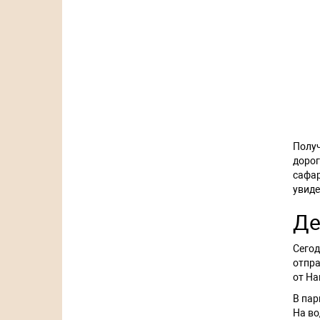
Получ
дорог
сафар
увиде
Де
Сегод
отпра
от На
В пар
На во