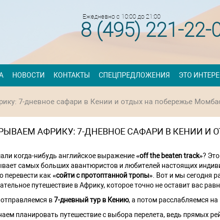
Ежедневно с 10:00 до 21:00
8 (495) 221-22-
А
НОВОСТИ
КОНТАКТЫ
СПЕЦПРЕДЛОЖЕНИЯ
ЭТО ИНТЕР
ику: 7-дневное сафари в Кении и отдых на побережье Момб
РЫВАЕМ АФРИКУ: 7-ДНЕВНОЕ САФАРИ В КЕНИИ И
ли когда-нибудь английское выражение
«off the beaten track»
? Эт
вает самых больших авантюристов и любителей настоящих индивид
 перевести как
«сойти с протоптанной тропы»
. Вот и мы сегодня 
ательное путешествие в Африку, которое точно не оставит вас ра
 отправляемся в
7-дневный тур в Кению
, а потом расслабляемся на
аем планировать путешествие с выбора перелета, ведь прямых рейс