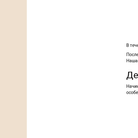
В теч
После
Наша
Де
Начин
особе