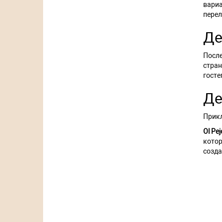
вариа
пере
Де
После
стран
госте
Де
Прикл
Ol Pej
котор
созда